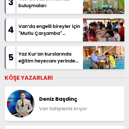
3
buluşmaları
Van’da engelli bireyler için
4
"Mutlu Çarşamba"
etkinliği düzenlendi
Yaz Kur’an kurslarında
5
eğitim heyecanı yerinde
paylaşılıyor
KÖŞE YAZARLARI
Deniz Başdinç
Van Sahiplerini Arıyor