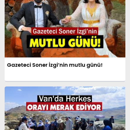
Gazeteci Soner İzgi’nin mutlu günü!