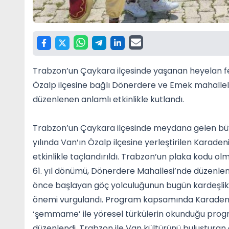
Trabzon’un Çaykara ilçesinde yaşanan heyelan fela
Özalp ilçesine bağlı Dönerdere ve Emek mahalleler
düzenlenen anlamlı etkinlikle kutlandı.
Trabzon’un Çaykara ilçesinde meydana gelen büyü
yılında Van’ın Özalp ilçesine yerleştirilen Karadeni
etkinlikle taçlandırıldı. Trabzon’un plaka kodu o
61. yıl dönümü, Dönerdere Mahallesi’nde düzenlene
önce başlayan göç yolculuğunun bugün kardeşli
önemi vurgulandı. Program kapsamında Karadeniz’
‘şemmame’ ile yöresel türkülerin okunduğu programd
düzenlendi. Trabzon ile Van kültürünü buluşturan e