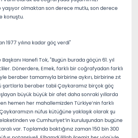
te yaşıyor olmaktan son derece mutlu, son derece
e konuştu.
n 1977 yılına kadar göç verdi"
aşkanı Hanefi Tok, "Bugün burada göçün 61. yıl
liler. Dönerdere, Emek, farklı bir coğrafyadan farklı
iyle beraber tamamıyla birbirine aykırı, birbirine zıt
günkü şartlarla beraber tabii Çaykaramız birçok göç
aşlayan büyük büyük bir afet daha sonraki yıllarda
men hemen her mahallemizden Türkiye’nin farklı
z. Çaykaramızın nüfus kütüğüne yaklaşık olarak şu
el felaketinden ve Cumhuriyet’in kuruluşundan bugüne
ykaralı var. Toplamda baktığınız zaman 150 bin 300
 nüfus potansiyeli. Elhamdülillah ilçemiz her yönüyle