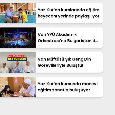
Yaz Kur’an kurslarında eğitim
heyecanı yerinde paylaşılıyor
Van YYÜ Akademik
Orkestrası’na Bulgaristan’dan
ödül
Van Müftüsü Şık Genç Din
Görevlileriyle Buluştu!
Yaz Kur’an kursunda manevi
eğitim sanatla buluşuyor