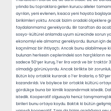
yılında bu topraklara gelen kurucu aileler tam
ayrılan, yeni evlenen, kısaca yeni hayata başlay
birikimleri yoktu. Ancak bizim oradaki ölçeklere 
faydalanmamız gerekiyordu. Bir taraftan da a
sosyo-kültürel anlamda uyum sürecinde sorun yaşar
ekonomiyi ele almamız gerekiyordu. Bunun için de 
kaçınılmaz bir ihtiyaçtı. Ancak bunu alabilmeye kim
bulunan herkesin ceplerindeki son harçlıkların ne
sadece 50’şer kuruş, 1’er lira vardı ve bir traktö
olmadığı görünüyordu. Ancak birlikte bir zorunluluk 
Bütün köy ortaklık kurarak o 1’er liralarla, o 50’
kazandırıldı. Ve böylece bir ortaklık kültürü ortay
gördükçe buna bir kimlik kazandırmak istedik. Da
istedik. Kooperatif olgusuyla henüz tanışmamıştık.
birileri bunu ortaya koydu. Baktık ki bütün gelişm
yapıydı kooperatif. Tam da bizim aradığımız şey de