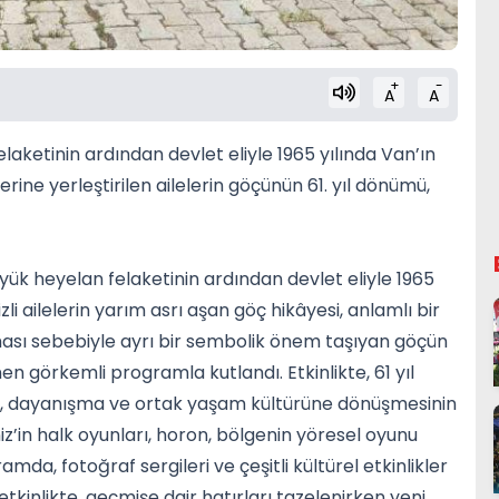
+
-
A
A
ketinin ardından devlet eliyle 1965 yılında Van’ın
ine yerleştirilen ailelerin göçünün 61. yıl dönümü,
k heyelan felaketinin ardından devlet eliyle 1965
zli ailelerin yarım asrı aşan göç hikâyesi, anlamlı bir
lması sebebiyle ayrı bir sembolik önem taşıyan göçün
n görkemli programla kutlandı. Etkinlikte, 61 yıl
k, dayanışma ve ortak yaşam kültürüne dönüşmesinin
in halk oyunları, horon, bölgenin yöresel oyunu
a, fotoğraf sergileri ve çeşitli kültürel etkinlikler
tkinlikte, geçmişe dair hatırları tazelenirken yeni