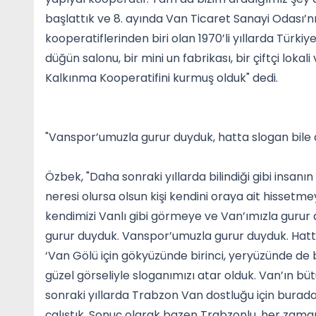
başlattık ve 8. ayında Van Ticaret Sanayi Odası’nı
kooperatiflerinden biri olan 1970’li yıllarda Türkiye
düğün salonu, bir mini un fabrikası, bir çiftçi loka
Kalkınma Kooperatifini kurmuş olduk" dedi.
"Vanspor’umuzla gurur duyduk, hatta slogan bile 
Özbek, "Daha sonraki yıllarda bilindiği gibi insan
neresi olursa olsun kişi kendini oraya ait hissetme
kendimizi Vanlı gibi görmeye ve Van’ımızla gurur 
gurur duyduk. Vanspor’umuzla gurur duyduk. Hatta
‘Van Gölü için gökyüzünde birinci, yeryüzünde de b
güzel görseliyle sloganımızı atar olduk. Van’ın bü
sonraki yıllarda Trabzon Van dostluğu için bura
çalıştık. Sonuç olarak bazen Trabzonlu, her zam