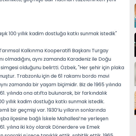
şık 100 yıllık kadim dostluğa katkı sunmak istedik"
ü Tarımsal Kalkınma Kooperatifi Başkanı Turgay
ı olmadığını, aynı zamanda Karadeniz ile Doğu
imgesi olduğunu belirtti. Özbek, "Her şehir için plaka
uştur. Trabzonlu için de 61 rakamı bordo mavi
, aynı zamanda bir yaşam biçimidir. Biz de 1965 yılında
. yılında ona atıfta bulunarak, bir farkındalık
0 yıllık kadim dostluğa katkı sunmak istedik.
li bir geçmişi var. 1930’lu yılların sonlarında
ba ilçesine bağlı İskele Mahallesi’ne yerleşen
1. yılına iki köy olarak Dönerdere ve Emek
 sonraki sürece tanıklık ettik, şahitlik ettik. 1965