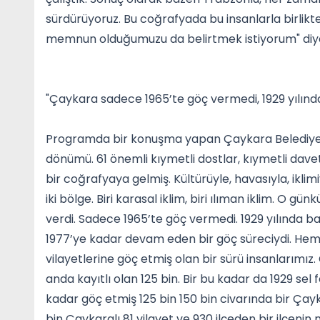
sürdürüyoruz. Bu coğrafyada bu insanlarla birlik
memnun olduğumuzu da belirtmek istiyorum" diy
"Çaykara sadece 1965’te göç vermedi, 1929 yılında
Programda bir konuşma yapan Çaykara Belediye B
dönümü. 61 önemli kıymetli dostlar, kıymetli davet
bir coğrafyaya gelmiş. Kültürüyle, havasıyla, iklim
iki bölge. Biri karasal iklim, biri ılıman iklim. O 
verdi. Sadece 1965’te göç vermedi. 1929 yılında b
1977’ye kadar devam eden bir göç süreciydi. He
vilayetlerine göç etmiş olan bir sürü insanlarımı
anda kayıtlı olan 125 bin. Bir bu kadar da 1929 s
kadar göç etmiş 125 bin 150 bin civarında bir Ça
bin Çaykaralı 81 vilayet ve 930 ilçeden bir ilçenin