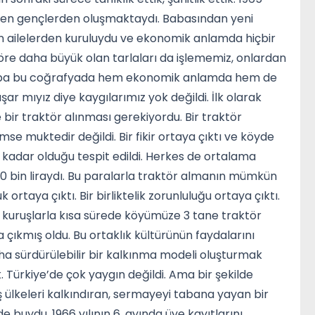
amen gençlerden oluşmaktaydı. Babasından yeni
an ailelerden kuruluydu ve ekonomik anlamda hiçbir
göre daha büyük olan tarlaları da işlememiz, onlardan
caba bu coğrafyada hem ekonomik anlamda hem de
 mıyız diye kaygılarımız yok değildi. İlk olarak
bir traktör alınması gerekiyordu. Bir traktör
se muktedir değildi. Bir fikir ortaya çıktı ve köyde
 kadar olduğu tespit edildi. Herkes de ortalama
r 30 bin liraydı. Bu paralarla traktör almanın mümkün
ortaya çıktı. Bir birliktelik zorunluluğu ortaya çıktı.
şer kuruşlarla kısa sürede köyümüze 3 tane traktör
a çıkmış oldu. Bu ortaklık kültürünün faydalarını
ha sürdürülebilir bir kalkınma modeli oluşturmak
 Türkiye’de çok yaygın değildi. Ama bir şekilde
iş ülkeleri kalkındıran, sermayeyi tabana yayan bir
 buydu. 1966 yılının 6. ayında üye kayıtlarını