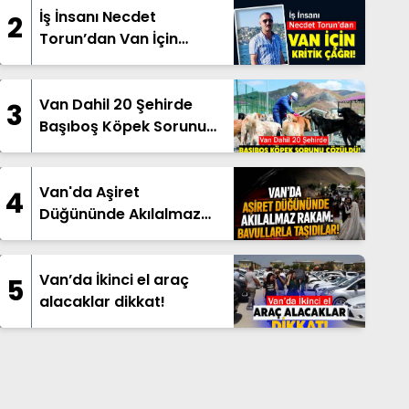
İş İnsanı Necdet
2
Torun’dan Van İçin
Çağrı!
Van Dahil 20 Şehirde
3
Başıboş Köpek Sorunu
Çözüldü!
Van'da Aşiret
4
Düğününde Akılalmaz
Rakam: Bavullarla
Taşıdılar!
Van’da İkinci el araç
5
alacaklar dikkat!