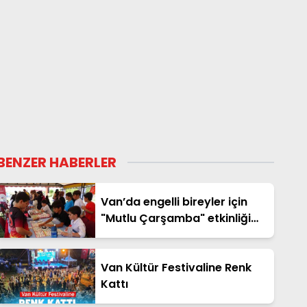
BENZER HABERLER
Van’da engelli bireyler için
"Mutlu Çarşamba" etkinliği
düzenlendi
Van Kültür Festivaline Renk
Kattı