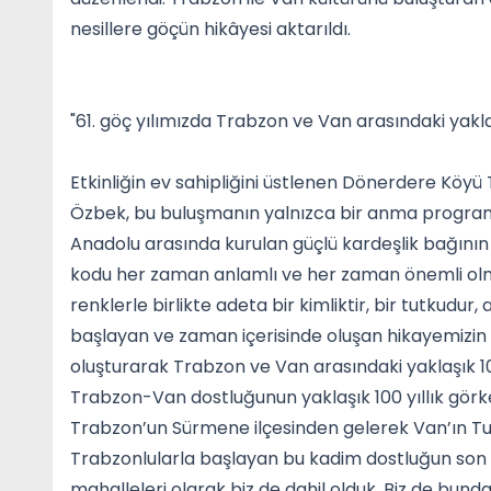
nesillere göçün hikâyesi aktarıldı.
"61. göç yılımızda Trabzon ve Van arasındaki yakla
Etkinliğin ev sahipliğini üstlenen Dönerdere Köy
Özbek, bu buluşmanın yalnızca bir anma program
Anadolu arasında kurulan güçlü kardeşlik bağının s
kodu her zaman anlamlı ve her zaman önemli olm
renklerle birlikte adeta bir kimliktir, bir tutkudur
başlayan ve zaman içerisinde oluşan hikayemizin 61
oluşturarak Trabzon ve Van arasındaki yaklaşık 10
Trabzon-Van dostluğunun yaklaşık 100 yıllık görkem
Trabzon’un Sürmene ilçesinden gelerek Van’ın Tuş
Trabzonlularla başlayan bu kadim dostluğun son 6
mahalleleri olarak biz de dahil olduk. Biz de bundan