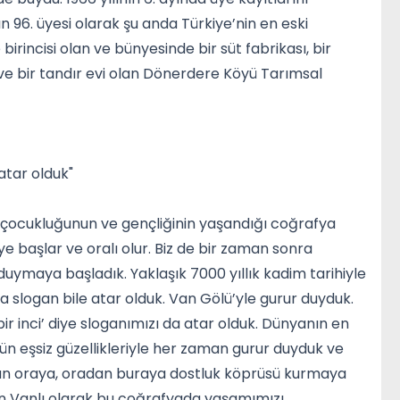
n 96. üyesi olarak şu anda Türkiye’nin en eski
 birincisi olan ve bünyesinde bir süt fabrikası, bir
li ve bir tandır evi olan Dönerdere Köyü Tarımsal
atar olduk"
ın çocukluğunun ve gençliğinin yaşandığı coğrafya
ye başlar ve oralı olur. Biz de bir zaman sonra
duymaya başladık. Yaklaşık 7000 yıllık kadim tarihiyle
 slogan bile atar olduk. Van Gölü’yle gurur duyduk.
ir inci’ diye sloganımızı da atar olduk. Dünyanın en
tün eşsiz güzellikleriyle her zaman gurur duyduk ve
dan oraya, oradan buraya dostluk köprüsü kurmaya
an Vanlı olarak bu coğrafyada yaşamımızı