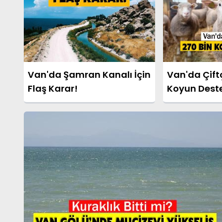
Van'da Şamran Kanalı İçin
Van'da Çiftç
Flaş Karar!
Koyun Dest