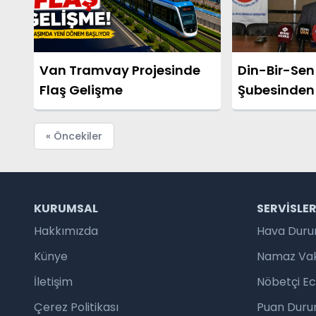
Van Tramvay Projesinde
Din-Bir-Sen
Flaş Gelişme
Şubesinden
« Öncekiler
KURUMSAL
SERVISLE
Hakkımızda
Hava Dur
Künye
Namaz Vaki
İletişim
Nöbetçi E
Çerez Politikası
Puan Duru