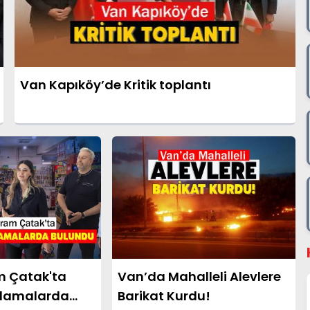
Van Kapıköy’de Kritik toplantı
m Çatak'ta
Van’da Mahalleli Alevlere
klamalarda
Barikat Kurdu!