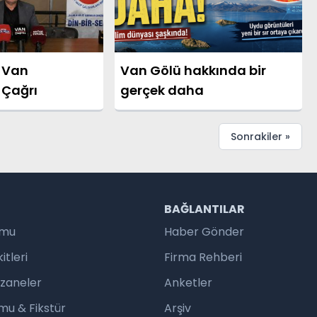
 Van
Van Gölü hakkında bir
 Çağrı
gerçek daha
Sonrakiler »
R
BAĞLANTILAR
umu
Haber Gönder
tleri
Firma Rehberi
czaneler
Anketler
mu & Fikstür
Arşiv