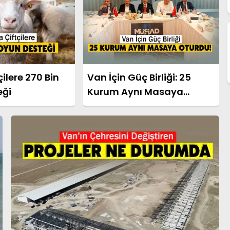
ilere 270 Bin
Van İçin Güç Birliği: 25
eği
Kurum Aynı Masaya
Oturdu!