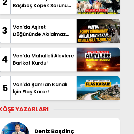
2
Başıboş Köpek Sorunu
Çözüldü!
Van'da Aşiret
3
Düğününde Akılalmaz
Rakam: Bavullarla
Taşıdılar!
Van’da Mahalleli Alevlere
4
Barikat Kurdu!
Van'da Şamran Kanalı
5
İçin Flaş Karar!
KÖŞE YAZARLARI
Deniz Başdinç