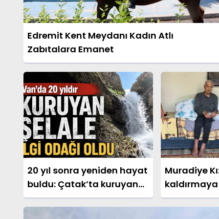
Edremit Kent Meydanı Kadın Atlı
Zabıtalara Emanet
20 yıl sonra yeniden hayat
Muradiye Kız
buldu: Çatak’ta kuruyan
kaldırmaya
su kaynağı akmaya
başladı