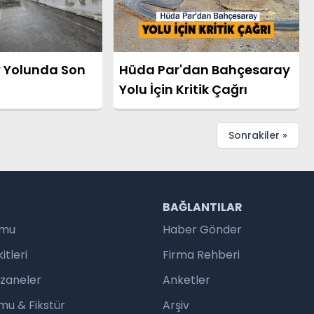
 Yolunda Son
Hüda Par'dan Bahçesaray
Yolu İçin Kritik Çağrı
Sonrakiler »
R
BAĞLANTILAR
umu
Haber Gönder
tleri
Firma Rehberi
czaneler
Anketler
mu & Fikstür
Arşiv