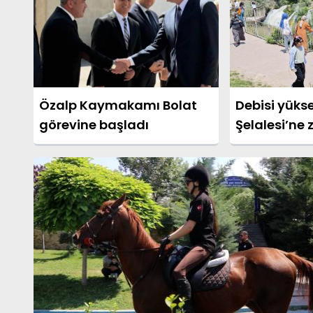
Özalp Kaymakamı Bolat
Debisi yüks
görevine başladı
Şelalesi’ne 