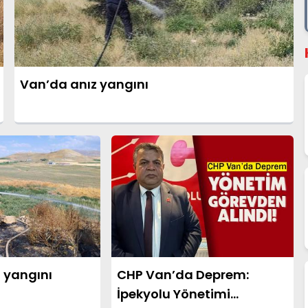
Van’da anız yangını
 yangını
CHP Van’da Deprem:
İpekyolu Yönetimi