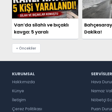
Van’da silahlı ve bıçaklı
Bahçesaray
kavga: 5 yaralı
Dakika!
« Öncekiler
KURUMSAL
SERVISLE
Hakkımızda
Hava Dur
Künye
Namaz Vaki
İletişim
Nöbetçi E
Çerez Politikası
Puan Duru