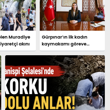
elen Muradiye
Gürpınar’ın ilk kadın
ziyaretçi akını
kaymakamı göreve
başladı