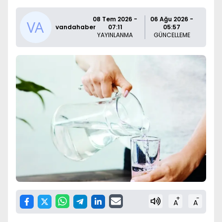
08 Tem 2026 -
06 Ağu 2026 -
vandahaber
07:11
05:57
YAYINLANMA
GÜNCELLEME
+
-
A
A