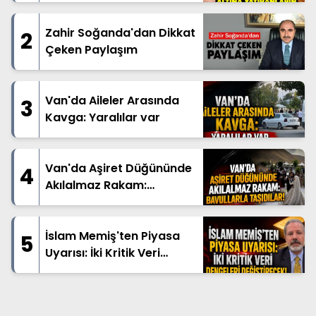
Zahir Soğanda'dan Dikkat
2
Çeken Paylaşım
Van'da Aileler Arasında
3
Kavga: Yaralılar var
Van'da Aşiret Düğününde
4
Akılalmaz Rakam:
Bavullarla Taşıdılar!
İslam Memiş'ten Piyasa
5
Uyarısı: İki Kritik Veri
Dengeleri Değiştirecek!