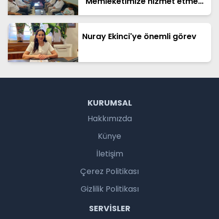
"Memleketimize hizmet etmek
benim için büyük bir onurdur"
Nuray Ekinci'ye önemli görev
KURUMSAL
Hakkımızda
Künye
İletişim
Çerez Politikası
Gizlilik Politikası
SERVISLER