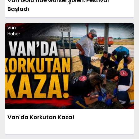
Van Gölü’nde Görsel Şölen: Festival
Başladı
Van
Haber
Van'da Korkutan Kaza!