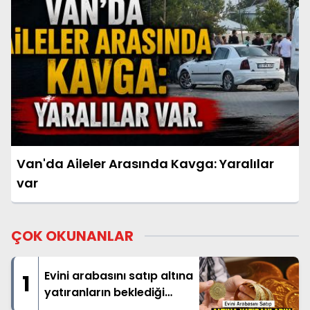
Van'da Aileler Arasında Kavga: Yaralılar
var
ÇOK OKUNANLAR
Evini arabasını satıp altına
1
yatıranların beklediği
haber geldi