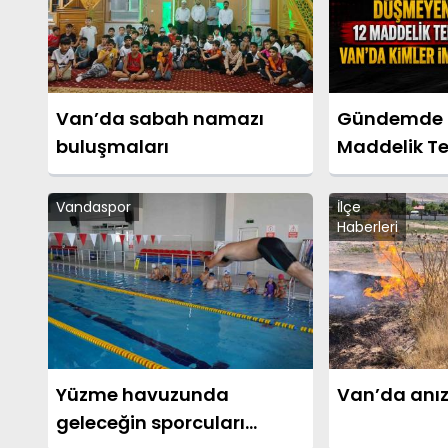
Van’da sabah namazı
Gündemde 
buluşmaları
Maddelik Te
Kimler İmza 
Vandaspor
İlçe
Haberleri
Yüzme havuzunda
Van’da anız
geleceğin sporcuları