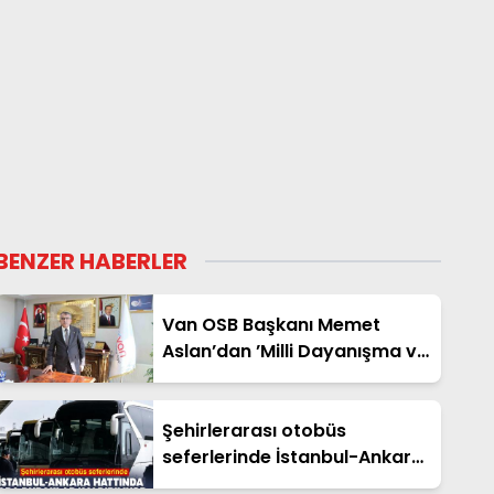
BENZER HABERLER
Van OSB Başkanı Memet
Aslan’dan ’Milli Dayanışma ve
Toplumsal Bütünleşme’ kanun
teklifine destek
Şehirlerarası otobüs
seferlerinde İstanbul-Ankara
hattında ara duraklar