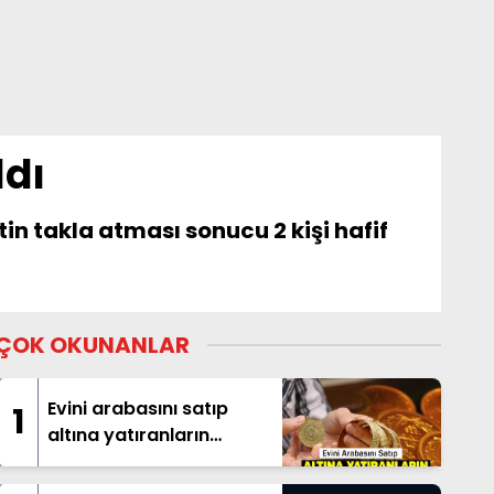
ldı
n takla atması sonucu 2 kişi hafif
ÇOK OKUNANLAR
Evini arabasını satıp
1
altına yatıranların
beklediği haber geldi