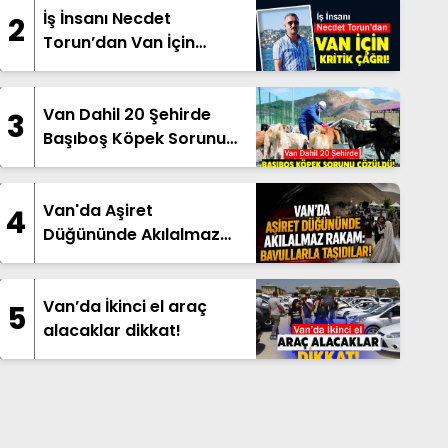
İş İnsanı Necdet
2
Torun’dan Van İçin
Çağrı!
Van Dahil 20 Şehirde
3
Başıboş Köpek Sorunu
Çözüldü!
Van'da Aşiret
4
Düğününde Akılalmaz
Rakam: Bavullarla
Taşıdılar!
Van’da İkinci el araç
5
alacaklar dikkat!