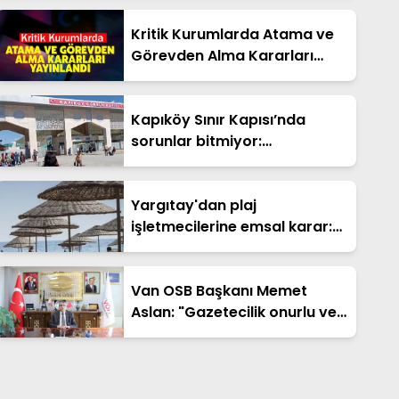
kaldırılıyor
Kritik Kurumlarda Atama ve
Görevden Alma Kararları
Yayınlandı
Kapıköy Sınır Kapısı’nda
sorunlar bitmiyor:
Vatandaşlar çözüm bekliyor
Yargıtay'dan plaj
işletmecilerine emsal karar:
Hapis cezası onandı
Van OSB Başkanı Memet
Aslan: "Gazetecilik onurlu ve
şerefli bir meslektir"