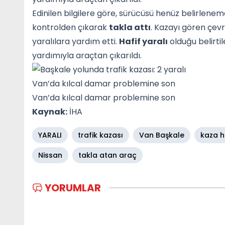
Edinilen bilgilere göre, sürücüsü henüz belirlen
kontrolden çıkarak
takla attı
. Kazayı gören çev
yaralılara yardım etti.
Hafif yaralı
olduğu belirtil
yardımıyla araçtan çıkarıldı.
Van’da kılcal damar problemine son
Van’da kılcal damar problemine son
Kaynak:
İHA
YARALI
trafik kazası
Van Başkale
kaza h
Nissan
takla atan araç
YORUMLAR