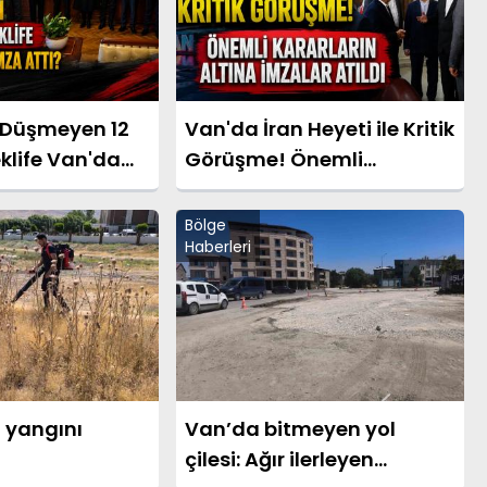
Düşmeyen 12
Van'da İran Heyeti ile Kritik
klife Van'da
Görüşme! Önemli
Attı?
Kararların Altına İmzalar
Atıldı
Bölge
Haberleri
 yangını
Van’da bitmeyen yol
çilesi: Ağır ilerleyen