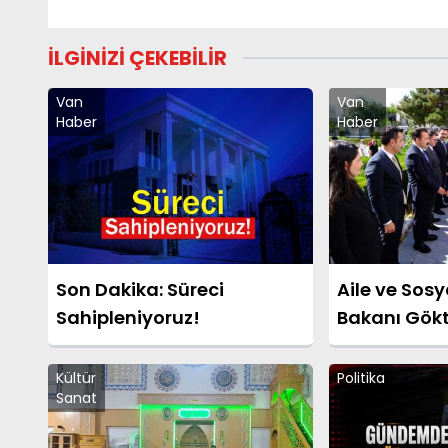
İLGİNİZİ ÇEKEBİLİR
Van
Van
Haber
Haber
Son Dakika: Süreci
Aile ve Sosy
Sahipleniyoruz!
Bakanı Gök
Kültür
Politika
Sanat