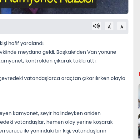
+
-
A
A
şi hafif yaralandı.
evkiinde meydana geldi. Başkale’den
Van
yönüne
myonet, kontrolden çıkarak takla attı.
, çevredeki vatandaşlarca araçtan çıkarılırken olayla
emeyen kamyonet, seyir halindeyken aniden
redeki vatandaşlar, hemen olay yerine koşarak
en sürücü ile yanındaki bir kişi, vatandaşların