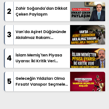
Zahir Soğanda'dan Dikkat
2
Çeken Paylaşım
Van'da Aşiret Düğününde
3
Akılalmaz Rakam:
Bavullarla Taşıdılar!
İslam Memiş'ten Piyasa
4
Uyarısı: İki Kritik Veri
Dengeleri Değiştirecek!
Geleceğin Yıldızları Olma
5
Fırsatı! Vanspor Seçmeleri
Başladı