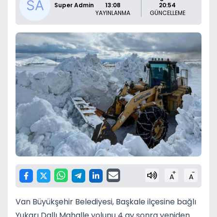
Super Admin
13:08
20:54
YAYINLANMA
GÜNCELLEME
+
-
A
A
Van
Büyükşehir Belediyesi,
Başkale
ilçesine bağlı
Yukarı Dallı Mahalle yolunu 4 ay sonra yeniden