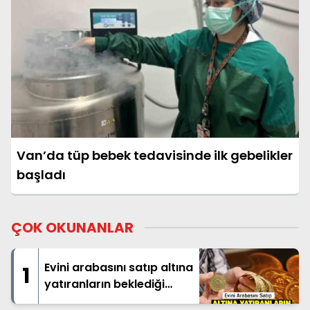
Van’da tüp bebek tedavisinde ilk gebelikler
başladı
ÇOK OKUNANLAR
Evini arabasını satıp altına
1
yatıranların beklediği
haber geldi