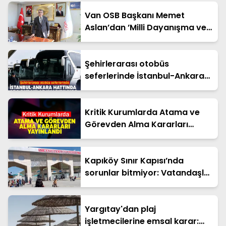
Van OSB Başkanı Memet
Aslan’dan ’Milli Dayanışma ve
Toplumsal Bütünleşme’ kanun
teklifine destek
Şehirlerarası otobüs
seferlerinde İstanbul-Ankara
hattında ara duraklar
kaldırılıyor
Kritik Kurumlarda Atama ve
Görevden Alma Kararları
Yayınlandı
Kapıköy Sınır Kapısı’nda
sorunlar bitmiyor: Vatandaşlar
çözüm bekliyor
Yargıtay'dan plaj
işletmecilerine emsal karar: