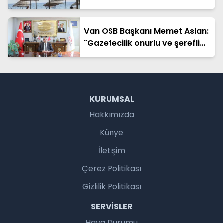
Hapis cezası onandı
Van OSB Başkanı Memet Aslan:
"Gazetecilik onurlu ve şerefli
bir meslektir"
KURUMSAL
Hakkımızda
Künye
İletişim
Çerez Politikası
Gizlilik Politikası
SERVISLER
Hava Durumu