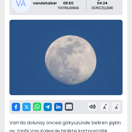
vandahaber
09:50
04:24
YAYINLANMA
GÜNCELLEME
+
-
A
A
Van’da dolunay öncesi gökyüzünde beliren şişkin
ay, tarihi Van Kalesi ile birlikte kartpostallık