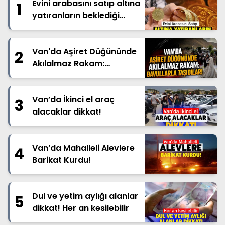
Evini arabasını satıp altına
1
yatıranların beklediği
haber geldi
Van'da Aşiret Düğününde
2
Akılalmaz Rakam:
Bavullarla Taşıdılar!
Van’da İkinci el araç
3
alacaklar dikkat!
Van’da Mahalleli Alevlere
4
Barikat Kurdu!
Dul ve yetim aylığı alanlar
5
dikkat! Her an kesilebilir