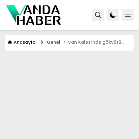
Anasayfa
Genel
Van Kalesi’nde gökyüzü
şöleni: Şişkin ay tarihle
buluştu