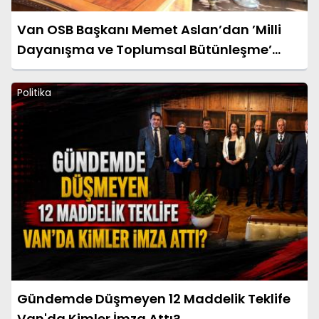
Van OSB Başkanı Memet Aslan’dan ’Milli
Dayanışma ve Toplumsal Bütünleşme’
kanun teklifine destek
Politika
Gündemde Düşmeyen 12 Maddelik Teklife
Van'da Kimler İmza Attı?