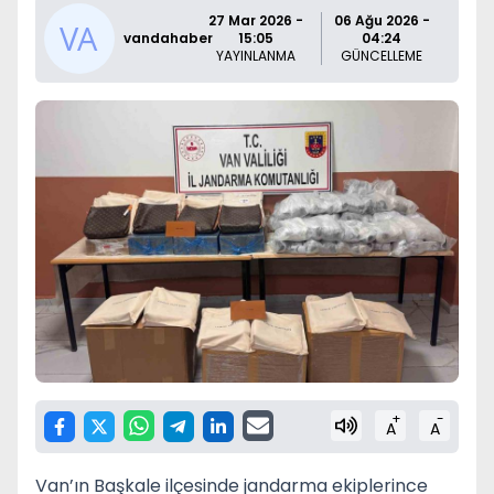
27 Mar 2026 -
06 Ağu 2026 -
vandahaber
15:05
04:24
YAYINLANMA
GÜNCELLEME
+
-
A
A
Van’ın Başkale ilçesinde jandarma ekiplerince