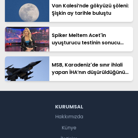
Van Kalesi’nde gökyüzü şöleni:
Şişkin ay tarihle buluştu
Spiker Meltem Acet'in
uyuşturucu testinin sonucu
açıklandı
MSB, Karadeniz'de sınır ihlali
yapan İHA’nın düşürüldüğünü
duyurdu
KURUMSAL
Hakkımızda
Künye