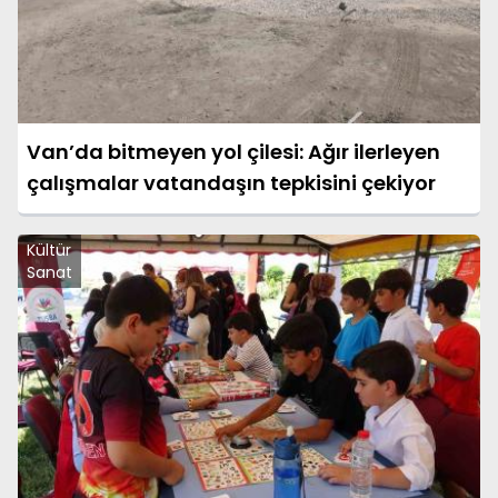
Van’da bitmeyen yol çilesi: Ağır ilerleyen
çalışmalar vatandaşın tepkisini çekiyor
Kültür
Sanat