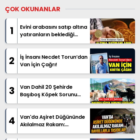
ÇOK OKUNANLAR
Evini arabasını satıp altına
1
yatıranların beklediği
haber geldi
İş İnsanı Necdet Torun’dan
2
Van İçin Çağrı!
Van Dahil 20 Şehirde
3
Başıboş Köpek Sorunu
Çözüldü!
Van'da Aşiret Düğününde
4
Akılalmaz Rakam:
Bavullarla Taşıdılar!