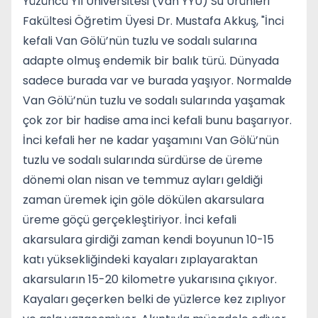
Yüzüncü Yıl Üniversitesi (Van YYÜ) Su Ürünleri
Fakültesi Öğretim Üyesi Dr. Mustafa Akkuş, "İnci
kefali Van Gölü’nün tuzlu ve sodalı sularına
adapte olmuş endemik bir balık türü. Dünyada
sadece burada var ve burada yaşıyor. Normalde
Van Gölü’nün tuzlu ve sodalı sularında yaşamak
çok zor bir hadise ama inci kefali bunu başarıyor.
İnci kefali her ne kadar yaşamını Van Gölü’nün
tuzlu ve sodalı sularında sürdürse de üreme
dönemi olan nisan ve temmuz ayları geldiği
zaman üremek için göle dökülen akarsulara
üreme göçü gerçekleştiriyor. İnci kefali
akarsulara girdiği zaman kendi boyunun 10-15
katı yüksekliğindeki kayaları zıplayaraktan
akarsuların 15-20 kilometre yukarısına çıkıyor.
Kayaları geçerken belki de yüzlerce kez zıplıyor