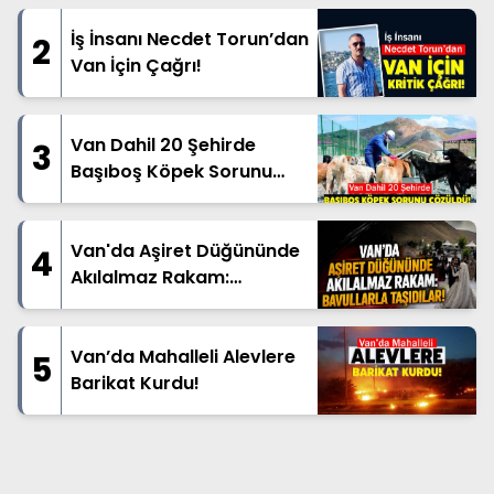
İş İnsanı Necdet Torun’dan
2
Van İçin Çağrı!
Van Dahil 20 Şehirde
3
Başıboş Köpek Sorunu
Çözüldü!
Van'da Aşiret Düğününde
4
Akılalmaz Rakam:
Bavullarla Taşıdılar!
Van’da Mahalleli Alevlere
5
Barikat Kurdu!