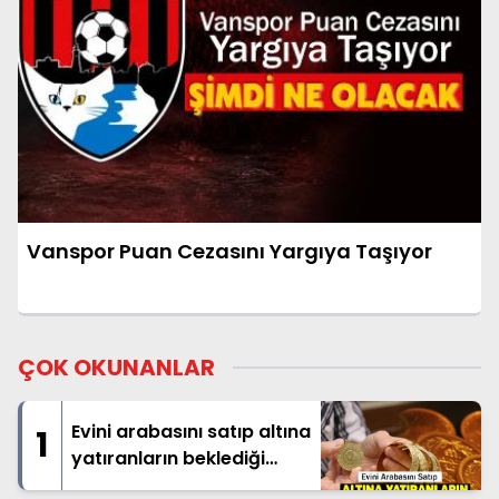
Vanspor Puan Cezasını Yargıya Taşıyor
ÇOK OKUNANLAR
Evini arabasını satıp altına
1
yatıranların beklediği
haber geldi