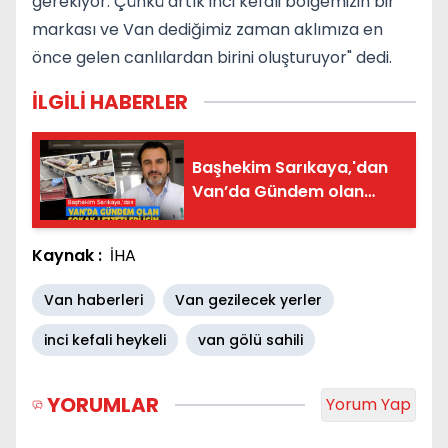
gerekiyor. Çünkü artık inci kefali bölgemizin bir
markası ve Van dediğimiz zaman aklımıza en
önce gelen canlılardan birini oluşturuyor" dedi.
İLGİLİ HABERLER
Başhekim Sarıkaya,'dan
Van’da Gündem olan
Sokak Lezzetleri İçin Flaş
Öneri
Kaynak :
İHA
Van haberleri
Van gezilecek yerler
inci kefali heykeli
van gölü sahili
YORUMLAR
Yorum Yap