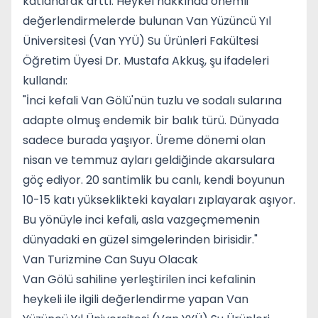
katlanarak arttı. Heykel hakkında önemli
değerlendirmelerde bulunan Van Yüzüncü Yıl
Üniversitesi (Van YYÜ) Su Ürünleri Fakültesi
Öğretim Üyesi Dr. Mustafa Akkuş, şu ifadeleri
kullandı:
"İnci kefali Van Gölü'nün tuzlu ve sodalı sularına
adapte olmuş endemik bir balık türü. Dünyada
sadece burada yaşıyor. Üreme dönemi olan
nisan ve temmuz ayları geldiğinde akarsulara
göç ediyor. 20 santimlik bu canlı, kendi boyunun
10-15 katı yükseklikteki kayaları zıplayarak aşıyor.
Bu yönüyle inci kefali, asla vazgeçmemenin
dünyadaki en güzel simgelerinden birisidir."
Van Turizmine Can Suyu Olacak
Van Gölü sahiline yerleştirilen inci kefalinin
heykeli ile ilgili değerlendirme yapan Van