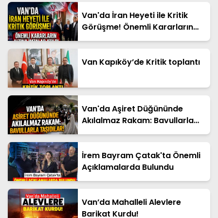
Van'da İran Heyeti ile Kritik
Görüşme! Önemli Kararların
Altına İmzalar Atıldı
Van Kapıköy’de Kritik toplantı
Van'da Aşiret Düğününde
Akılalmaz Rakam: Bavullarla
Taşıdılar!
İrem Bayram Çatak'ta Önemli
Açıklamalarda Bulundu
Van’da Mahalleli Alevlere
Barikat Kurdu!