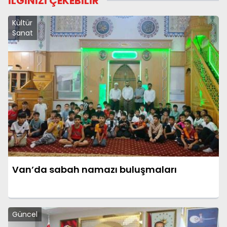
İLGİNİZİ ÇEKEBİLİR
Kültür
Sanat
Van’da sabah namazı buluşmaları
Güncel