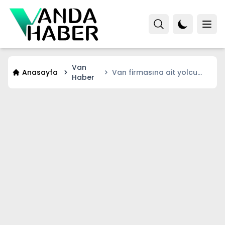
Van
Anasayfa
Van firmasına ait yolcu
Haber
otobüsü kaza yaptı