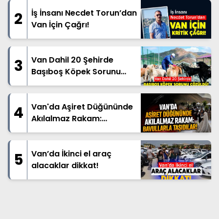
İş İnsanı Necdet Torun’dan
2
Van İçin Çağrı!
Van Dahil 20 Şehirde
3
Başıboş Köpek Sorunu
Çözüldü!
Van'da Aşiret Düğününde
4
Akılalmaz Rakam:
Bavullarla Taşıdılar!
Van’da İkinci el araç
5
alacaklar dikkat!