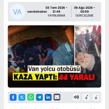
03 Tem 2026 -
06 Ağu 2026 -
vandahaber
21:46
00:59
YAYINLANMA
GÜNCELLEME
+
-
A
A