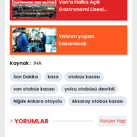
Van’a Halka Açık
Gastronomi Lisesi
Geliyor!
Yatırım yapan
kazanacak
Kaynak :
İHA
Son Dakika
kaza
otobüs kazası
van otobüs kazası
yolcu otobüsü devrildi
Niğde Ankara otoyolu
Aksaray otobüs kazası
YORUMLAR
Yorum Yap