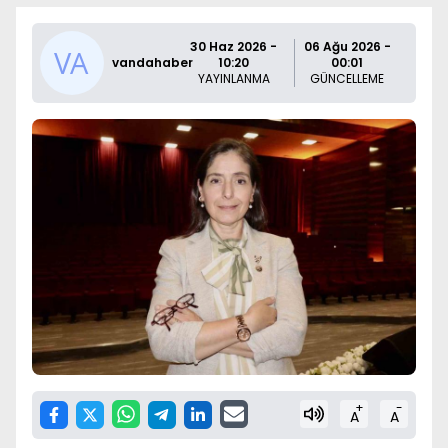
30 Haz 2026 -
06 Ağu 2026 -
vandahaber
10:20
00:01
YAYINLANMA
GÜNCELLEME
+
-
A
A