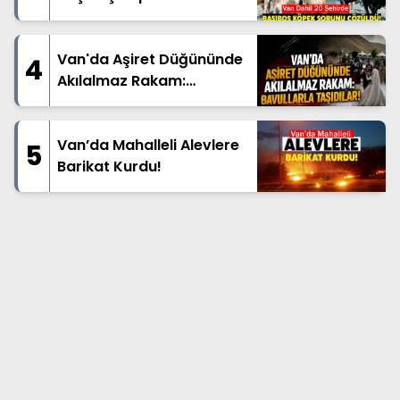
Çözüldü!
Van'da Aşiret Düğününde
4
Akılalmaz Rakam:
Bavullarla Taşıdılar!
Van’da Mahalleli Alevlere
5
Barikat Kurdu!