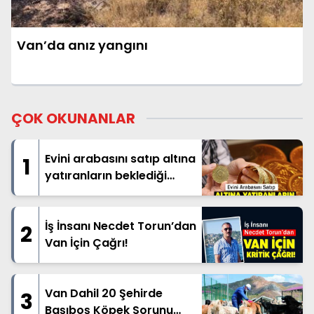
Van’da anız yangını
ÇOK OKUNANLAR
Evini arabasını satıp altına
1
yatıranların beklediği
haber geldi
İş İnsanı Necdet Torun’dan
2
Van İçin Çağrı!
Van Dahil 20 Şehirde
3
Başıboş Köpek Sorunu