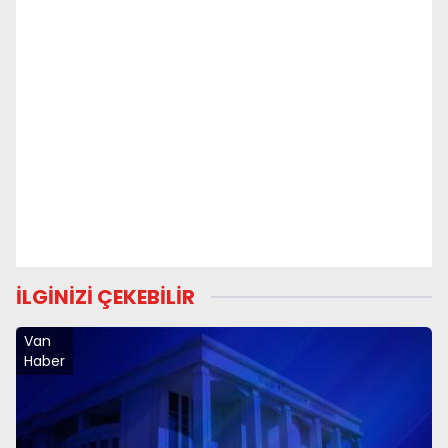
İLGİNİZİ ÇEKEBİLİR
Van
Haber