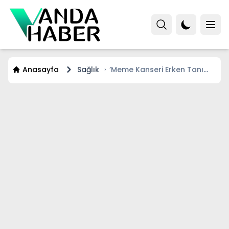
Anasayfa
Sağlık
’Meme Kanseri Erken Tanı
Farkındalık Eğitimleri’
projesinin dördüncüsü
Van’da gerçekleştirildi