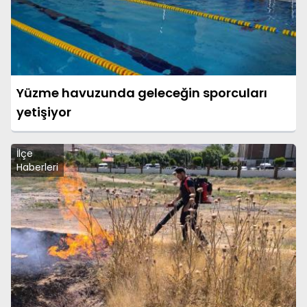
Yüzme havuzunda geleceğin sporcuları
yetişiyor
İlçe
Haberleri