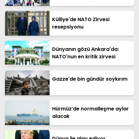
katliam
Külliye'de NATO Zirvesi
resepsiyonu
Dünyanın gözü Ankara'da:
NATO'nun en kritik zirvesi
Gazze'de bin gündür soykırım
Hürmüz’de normalleşme aylar
alacak
Dünya ile alay ediyor