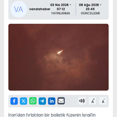
03 Nis 2026 -
08 Ağu 2026 -
vandahaber
07:12
23:45
YAYINLANMA
GÜNCELLEME
+
-
A
A
İran'dan fırlatılan bir balistik füzenin İsrail'in