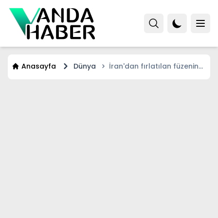
Anasayfa
Dünya
İran'dan fırlatılan füzenin
İsrail'e düşme anı