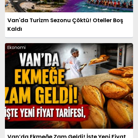
Van'da Turizm Sezonu Çöktü! Oteller Boş
Kaldı
Ekonomi
Van’da Ekmeğe Zam Geldi! İşte Yeni Fiyat