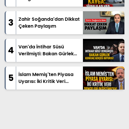
Zahir Soğanda'dan Dikkat
3
Çeken Paylaşım
Van'da İntihar Süsü
4
Verilmişti: Bakan Gürlek
Korkunç Gerçeği Duyurdu!
İslam Memiş'ten Piyasa
5
Uyarısı: İki Kritik Veri
Dengeleri Değiştirecek!