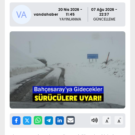
20 Nis 2026 -
07 Ağu 2026 -
vandahaber
11:45
22:37
YAYINLANMA
GÜNCELLEME
+
-
A
A