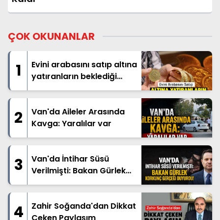
ÇOK OKUNANLAR
Evini arabasını satıp altına
1
yatıranların beklediği
haber geldi
Van'da Aileler Arasında
2
Kavga: Yaralılar var
Van'da İntihar Süsü
3
Verilmişti: Bakan Gürlek
Korkunç Gerçeği Duyurdu!
Zahir Soğanda'dan Dikkat
4
Çeken Paylaşım