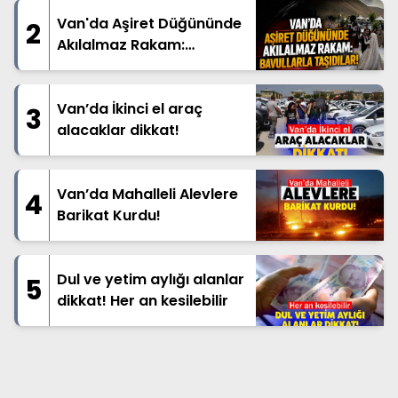
Van'da Aşiret Düğününde
2
Akılalmaz Rakam:
Bavullarla Taşıdılar!
Van’da İkinci el araç
3
alacaklar dikkat!
Van’da Mahalleli Alevlere
4
Barikat Kurdu!
Dul ve yetim aylığı alanlar
5
dikkat! Her an kesilebilir