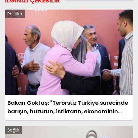
İLGİNİZİ ÇEKEBİLİR
Politika
Bakan Göktaş: "Terörsüz Türkiye sürecinde
barışın, huzurun, istikrarın, ekonominin
güçlendiği bir Türkiye kurmak istiyoruz"
Sağlık