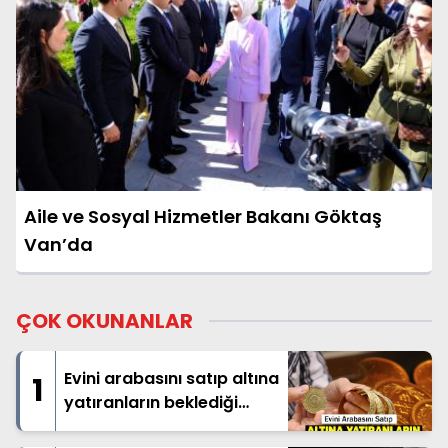
Aile ve Sosyal Hizmetler Bakanı Göktaş
Van’da
ÇOK OKUNANLAR
Evini arabasını satıp altına
1
yatıranların beklediği
haber geldi