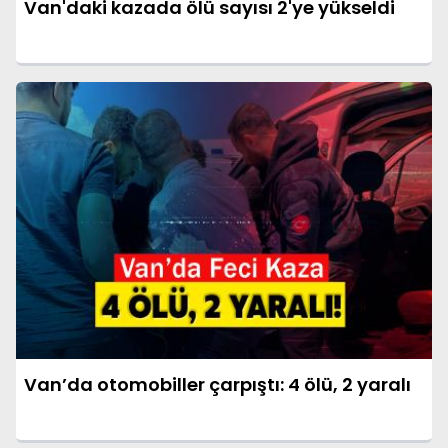
Van'daki kazada ölü sayısı 2'ye yükseldi
Van’da otomobiller çarpıştı: 4 ölü, 2 yaralı