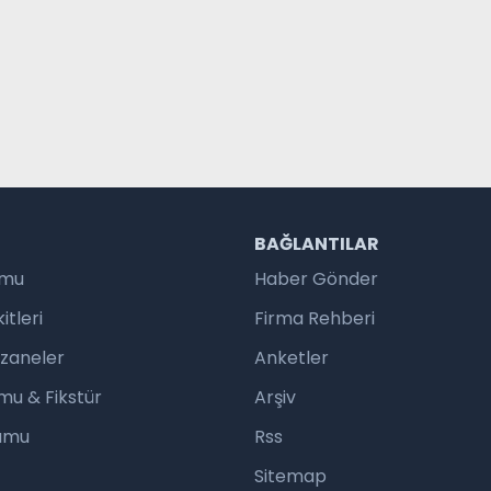
R
BAĞLANTILAR
umu
Haber Gönder
tleri
Firma Rehberi
czaneler
Anketler
mu & Fikstür
Arşiv
rumu
Rss
Sitemap