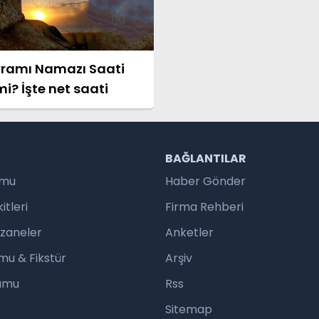
ramı Namazı Saati
mi? İşte net saati
R
BAĞLANTILAR
umu
Haber Gönder
tleri
Firma Rehberi
czaneler
Anketler
mu & Fikstür
Arşiv
rumu
Rss
Sitemap