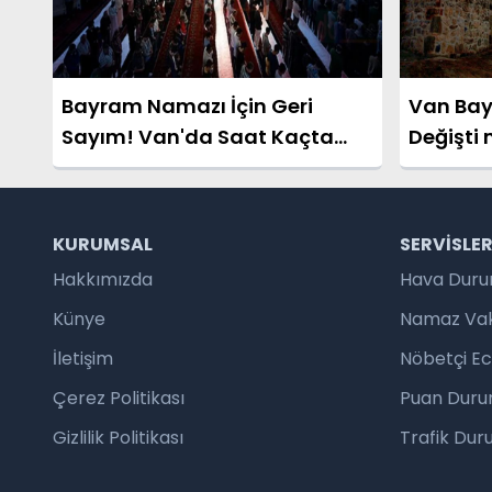
Bayram Namazı İçin Geri
Van Bay
Sayım! Van'da Saat Kaçta
Değişti 
Kılınacak?
KURUMSAL
SERVISLE
Hakkımızda
Hava Dur
Künye
Namaz Vaki
İletişim
Nöbetçi E
Çerez Politikası
Puan Duru
Gizlilik Politikası
Trafik Du