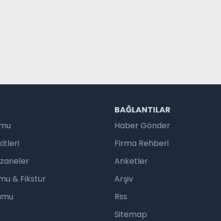
R
BAĞLANTILAR
umu
Haber Gönder
tleri
Firma Rehberi
czaneler
Anketler
mu & Fikstür
Arşiv
rumu
Rss
Sitemap