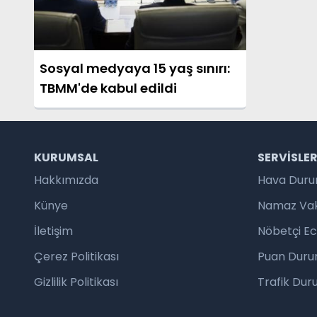
Sosyal medyaya 15 yaş sınırı:
TBMM'de kabul edildi
KURUMSAL
SERVISLE
Hakkımızda
Hava Dur
Künye
Namaz Vaki
İletişim
Nöbetçi E
Çerez Politikası
Puan Duru
Gizlilik Politikası
Trafik Du