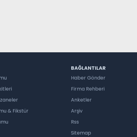
R
BAĞLANTILAR
umu
Haber Gönder
tleri
Firma Rehberi
czaneler
Anketler
mu & Fikstür
Arşiv
rumu
Rss
Sitemap