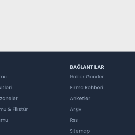
R
BAĞLANTILAR
umu
Haber Gönder
tleri
Firma Rehberi
czaneler
Anketler
mu & Fikstür
Arşiv
rumu
Rss
Sitemap