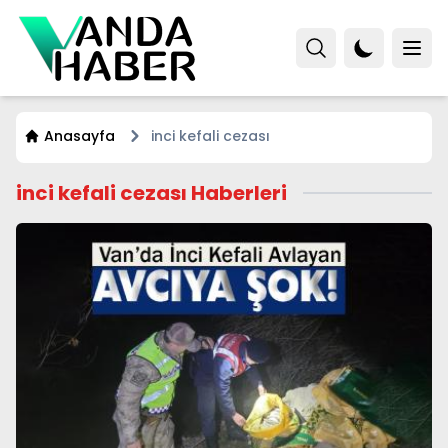
Anasayfa
inci kefali cezası
inci kefali cezası Haberleri