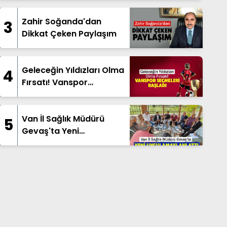
Taşıdılar!
Zahir Soğanda'dan
3
Dikkat Çeken Paylaşım
Geleceğin Yıldızları Olma
4
Fırsatı! Vanspor
Seçmeleri Başladı
Van İl Sağlık Müdürü
5
Gevaş'ta Yeni
Uygulamayı Anlattı