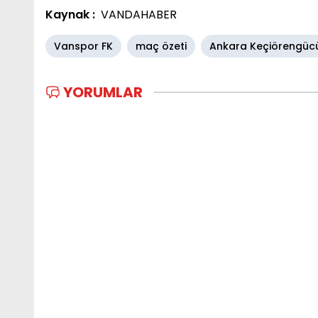
Kaynak :
VANDAHABER
Vanspor FK
maç özeti
Ankara Keçiörengüc
YORUMLAR