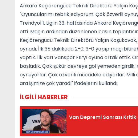
Ankara Keçiörengücü Teknik Direktörü Yalçın Ko
"Oyuncularımı tebrik ediyorum. Çok özverili oynuy
Trendyol 1. Lig’in 33. haftasında Ankara Keçiören
etti. Maçın ardından düzenlenen basın toplantı
Keçiörengücü Teknik Direktörü Yalçın Koşukavak, 
oynadı. İlk 35 dakikada 2-0, 3-0 yapıp maçı bitireb
yaptık. İlk yarı Vanspor FK’yı oyuna ortak ettik.
başladık. Çok şükür devreye gol yemeden girdik. 
oynuyorlar. Çok özverili mücadele ediyorlar. Mill
ara işimize çok yaradı" ifadelerini kullandı.
İLGİLİ HABERLER
Van Depremi Sonrası Kritik