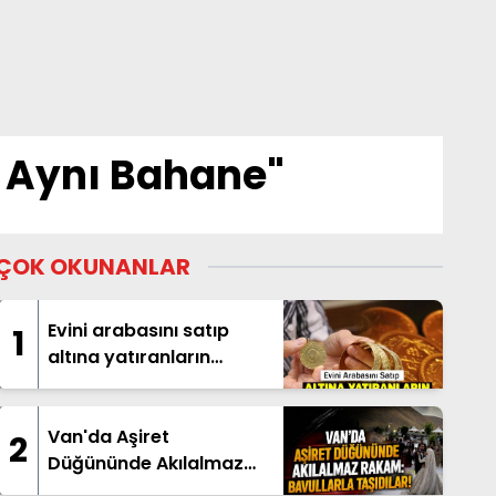
 Aynı Bahane"
ÇOK OKUNANLAR
Evini arabasını satıp
1
altına yatıranların
beklediği haber geldi
Van'da Aşiret
2
Düğününde Akılalmaz
Rakam: Bavullarla