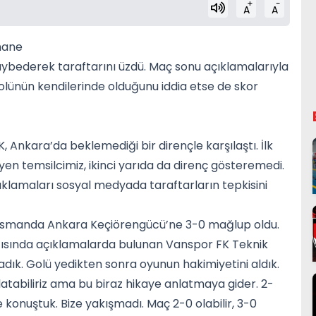
+
-
A
A
hane
bederek taraftarını üzdü. Maç sonu açıklamalarıyla
ünün kendilerinde olduğunu iddia etse de skor
K, Ankara’da beklemediği bir dirençle karşılaştı. İlk
en temsilcimiz, ikinci yarıda da direnç gösteremedi.
ıklamaları sosyal medyada taraftarların tepkisini
eplasmanda Ankara Keçiörengücü’ne 3-0 mağlup oldu.
ısında açıklamalarda bulunan Vanspor FK Teknik
ık. Golü yedikten sonra oyunun hakimiyetini aldık.
nlatabiliriz ama bu biraz hikaye anlatmaya gider. 2-
 konuştuk. Bize yakışmadı. Maç 2-0 olabilir, 3-0