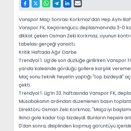
Vanspor Maçı Sonrası Korkmaz’dan Hep Aynı Ba
Vanspor FK, Keçiörengücü deplasmanında 3-0 kay
dikkat çeken Osman Zeki Korkmaz, oyunun kontrol
tabelası gerçeği yansıttı.
Kritik Haftada Ağır Darbe
Trendyol 1. Lig’de son düzlüğe girilirken Vanspor F
yarıda kalesinde gördüğü gollere karşılık veremey
Maç sonu teknik heyetin yaptığı "top bizdeydi" aç
çekti.
Trendyol 1. Lig’in 33. haftasında Vanspor FK, d
Müsabakanın ardından düzenlenen basın toplant
Direktörü Osman Zeki Korkmaz, "Maça iyi başlamad
İkinci gole kadar top bizdeydi. Bunların hepsini a
0'dan sonra, disiplinden kopmuş görüntüyü içeride