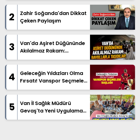
Zahir Soğanda'dan Dikkat
2
Çeken Paylaşım
Van'da Aşiret Düğününde
3
Akılalmaz Rakam:
Bavullarla Taşıdılar!
Geleceğin Yıldızları Olma
4
Fırsatı! Vanspor Seçmeleri
Başladı
Van İl Sağlık Müdürü
5
Gevaş'ta Yeni Uygulamayı
Anlattı