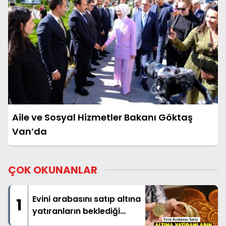
Aile ve Sosyal Hizmetler Bakanı Göktaş
Van’da
ÇOK OKUNANLAR
Evini arabasını satıp altına
1
yatıranların beklediği
haber geldi