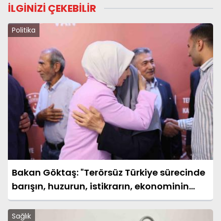
İLGİNİZİ ÇEKEBİLİR
Politika
Bakan Göktaş: "Terörsüz Türkiye sürecinde
barışın, huzurun, istikrarın, ekonominin
güçlendiği bir Türkiye kurmak istiyoruz"
Sağlık