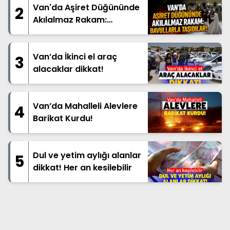
Van'da Aşiret Düğününde
2
Akılalmaz Rakam:
Bavullarla Taşıdılar!
Van’da İkinci el araç
3
alacaklar dikkat!
Van’da Mahalleli Alevlere
4
Barikat Kurdu!
Dul ve yetim aylığı alanlar
5
dikkat! Her an kesilebilir