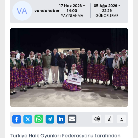
17 Haz 2026 -
05 Ağu 2026 -
vandahaber
14:00
22:29
YAYINLANMA
GÜNCELLEME
+
-
A
A
Türkiye Halk Oyunları Federasyonu tarafından