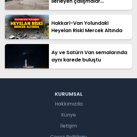
ilerleyen çalışmalar
vatandaşın tepkisini çekiyor
Hakkari-Van Yolundaki
Heyelan Riski Mercek Altında
Ay ve Satürn Van semalarında
aynı karede buluştu
KURUMSAL
Hakkımızda
Künye
İletişim
Çerez Politikası