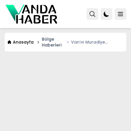
Bölge
Anasayfa
Van’ın Muradiye
Haberleri
ilçesinde trafik kazası: 1
yaralı