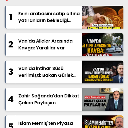
Evini arabasını satıp altına
1
yatıranların beklediği
haber geldi
Van'da Aileler Arasında
2
Kavga: Yaralılar var
Van'da İntihar Süsü
3
Verilmişti: Bakan Gürlek
Korkunç Gerçeği Duyurdu!
Zahir Soğanda'dan Dikkat
4
Çeken Paylaşım
İslam Memiş'ten Piyasa
5