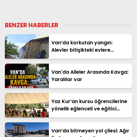
BENZER HABERLER
Van’da korkutan yangın:
Alevler bitişikteki evlere
sıçramadan söndürüldü
Van'da Aileler Arasında Kavga:
Yaralılar var
Yaz Kur’an kursu öğrencilerine
yönelik eğlenceli ve eğitici
etkinlik
Van’da bitmeyen yol çilesi: Ağır