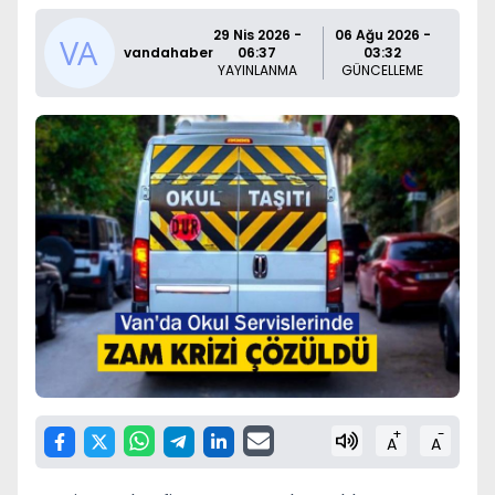
29 Nis 2026 -
06 Ağu 2026 -
vandahaber
06:37
03:32
YAYINLANMA
GÜNCELLEME
+
-
A
A