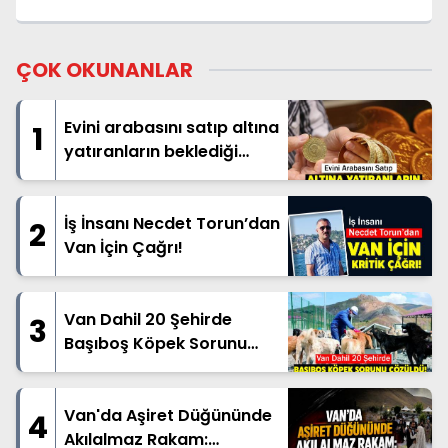
ÇOK OKUNANLAR
Evini arabasını satıp altına
1
yatıranların beklediği
haber geldi
İş İnsanı Necdet Torun’dan
2
Van İçin Çağrı!
Van Dahil 20 Şehirde
3
Başıboş Köpek Sorunu
Çözüldü!
Van'da Aşiret Düğününde
4
Akılalmaz Rakam: