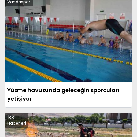
Vandaspor
Yüzme havuzunda geleceğin sporcuları
yetişiyor
İlçe
Haberleri