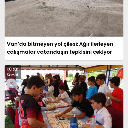
Van’da bitmeyen yol çilesi: Ağır ilerleyen
çalışmalar vatandaşın tepkisini çekiyor
Kültür
Sanat