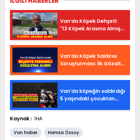
İLGİLİ HABERLER
Van’da Köpek Dehşeti:
"13 Köpek Arasına Almış
Parçalıyordu"
Van’da Köpek Saldırısı
Soruşturması: İlk Gözaltı
Geldi
Van'da köpeğin saldırdığı
5 yaşındaki çocuktan
kahreden haber
Kaynak :
İHA
Van haber
Hamza Özsoy