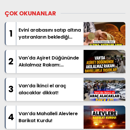
ÇOK OKUNANLAR
Evini arabasını satıp altına
1
yatıranların beklediği
haber geldi
Van'da Aşiret Düğününde
2
Akılalmaz Rakam:
Bavullarla Taşıdılar!
Van’da İkinci el araç
3
alacaklar dikkat!
Van’da Mahalleli Alevlere
4
Barikat Kurdu!