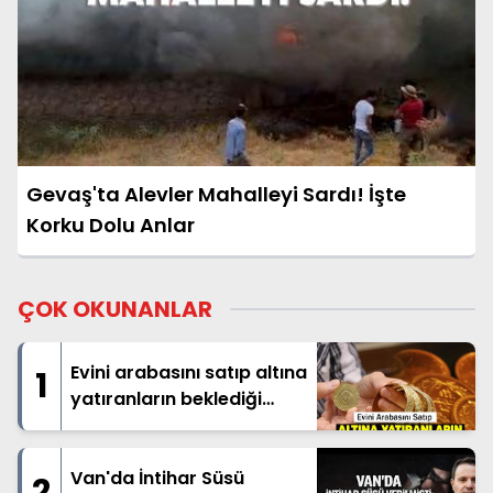
Gevaş'ta Alevler Mahalleyi Sardı! İşte
Korku Dolu Anlar
ÇOK OKUNANLAR
Evini arabasını satıp altına
1
yatıranların beklediği
haber geldi
Van'da İntihar Süsü
2