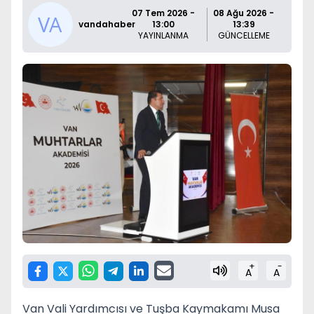
07 Tem 2026 -
08 Ağu 2026 -
vandahaber
13:00
13:39
YAYINLANMA
GÜNCELLEME
+
-
A
A
Van Vali Yardımcısı ve Tuşba Kaymakamı Musa