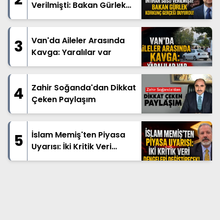
Verilmişti: Bakan Gürlek
Korkunç Gerçeği Duyurdu!
Van'da Aileler Arasında
3
Kavga: Yaralılar var
Zahir Soğanda'dan Dikkat
4
Çeken Paylaşım
İslam Memiş'ten Piyasa
5
Uyarısı: İki Kritik Veri
Dengeleri Değiştirecek!