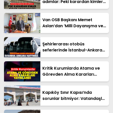
adımlar: Peki karardan kimler
yararlanamayacak?
Van OSB Başkanı Memet
Aslan’dan ’Milli Dayanışma ve
Toplumsal Bütünleşme’ kanun
teklifine destek
Şehirlerarası otobüs
seferlerinde İstanbul-Ankara
hattında ara duraklar
kaldırılıyor
Kritik Kurumlarda Atama ve
Görevden Alma Kararları
Yayınlandı
Kapıköy Sınır Kapısı’nda
sorunlar bitmiyor: Vatandaşlar
çözüm bekliyor