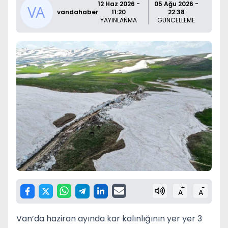
12 Haz 2026 -
05 Ağu 2026 -
vandahaber
11:20
22:38
YAYINLANMA
GÜNCELLEME
+
-
A
A
Van’da haziran ayında kar kalınlığının yer yer 3