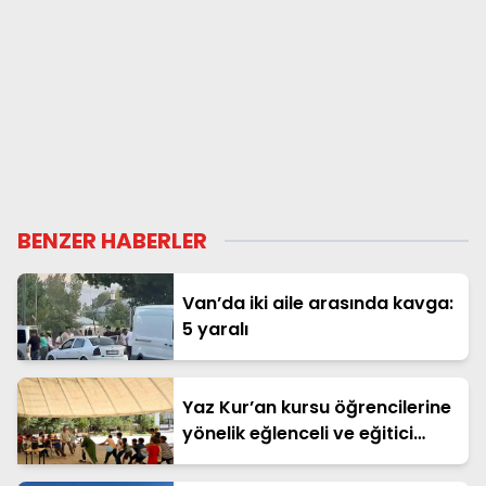
BENZER HABERLER
Van’da iki aile arasında kavga:
5 yaralı
Yaz Kur’an kursu öğrencilerine
yönelik eğlenceli ve eğitici
etkinlik