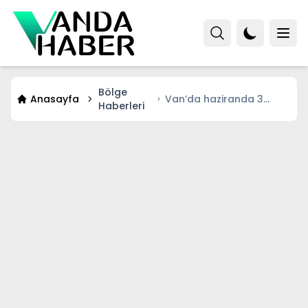
Bölge
Anasayfa
Van’da haziranda 3
Haberleri
metreyi bulan karda yol
açma çalışması