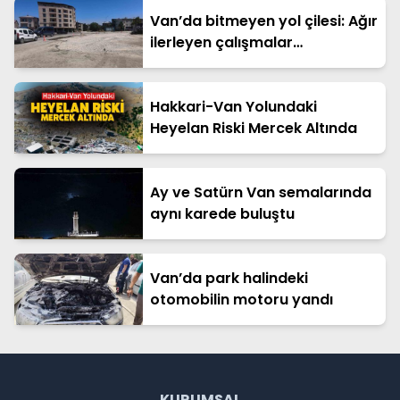
Van’da bitmeyen yol çilesi: Ağır
ilerleyen çalışmalar
vatandaşın tepkisini çekiyor
Hakkari-Van Yolundaki
Heyelan Riski Mercek Altında
Ay ve Satürn Van semalarında
aynı karede buluştu
Van’da park halindeki
otomobilin motoru yandı
KURUMSAL