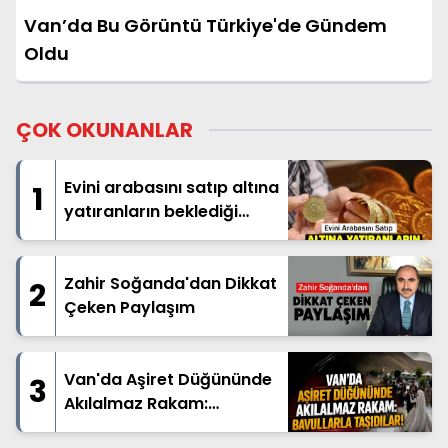
Van’da Bu Görüntü Türkiye'de Gündem
Oldu
ÇOK OKUNANLAR
Evini arabasını satıp altına
1
yatıranların beklediği
haber geldi
Zahir Soğanda'dan Dikkat
2
Çeken Paylaşım
Van'da Aşiret Düğününde
3
Akılalmaz Rakam:
Bavullarla Taşıdılar!