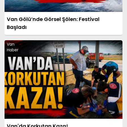
Van Gölü’nde Görsel Şölen: Festival
Başladı
Van
Haber
Van'da Korkutan Kaza!