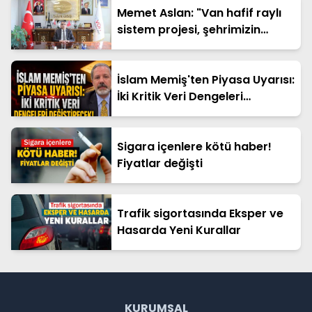
Memet Aslan: "Van hafif raylı
sistem projesi, şehrimizin
geleceğine yapılan en büyük
yatırımlardan biridir"
İslam Memiş'ten Piyasa Uyarısı:
İki Kritik Veri Dengeleri
Değiştirecek!
Sigara içenlere kötü haber!
Fiyatlar değişti
Trafik sigortasında Eksper ve
Hasarda Yeni Kurallar
KURUMSAL