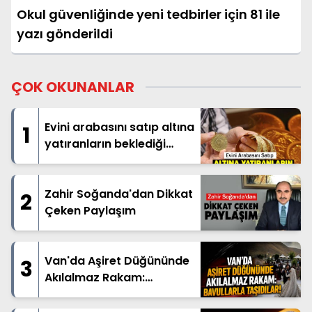
Okul güvenliğinde yeni tedbirler için 81 ile
yazı gönderildi
ÇOK OKUNANLAR
Evini arabasını satıp altına
1
yatıranların beklediği
haber geldi
Zahir Soğanda'dan Dikkat
2
Çeken Paylaşım
Van'da Aşiret Düğününde
3
Akılalmaz Rakam:
Bavullarla Taşıdılar!