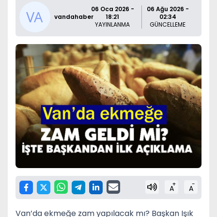
06 Oca 2026 -
06 Ağu 2026 -
vandahaber
18:21
02:34
YAYINLANMA
GÜNCELLEME
+
-
A
A
Van’da ekmeğe zam yapılacak mı? Başkan Işık