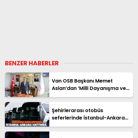
BENZER HABERLER
Van OSB Başkanı Memet
Aslan’dan ’Milli Dayanışma ve
Toplumsal Bütünleşme’ kanun
teklifine destek
Şehirlerarası otobüs
seferlerinde İstanbul-Ankara
hattında ara duraklar
kaldırılıyor