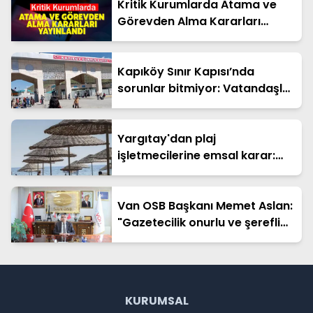
Kritik Kurumlarda Atama ve
Görevden Alma Kararları
Yayınlandı
Kapıköy Sınır Kapısı’nda
sorunlar bitmiyor: Vatandaşlar
çözüm bekliyor
Yargıtay'dan plaj
işletmecilerine emsal karar:
Hapis cezası onandı
Van OSB Başkanı Memet Aslan:
"Gazetecilik onurlu ve şerefli
bir meslektir"
KURUMSAL