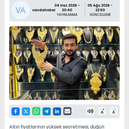
04 Haz 2026 -
05 Ağu 2026 -
vandahaber
20:40
22:50
YAYINLANMA
GÜNCELLEME
+
-
A
A
Altın fiyatlarının yüksek seyretmesi, düğün