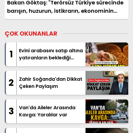
Bakan Göktaş: "Terörsüz Türkiye sürecinde
barışın, huzurun, istikrarın, ekonominin
güçlendiği bir Türkiye kurmak istiyoruz"
ÇOK OKUNANLAR
Evini arabasını satıp altına
1
yatıranların beklediği
haber geldi
Zahir Soğanda'dan Dikkat
2
Çeken Paylaşım
Van'da Aileler Arasında
3
Kavga: Yaralılar var