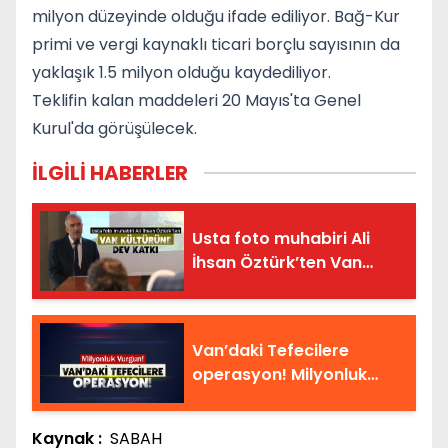
milyon düzeyinde olduğu ifade ediliyor. Bağ-Kur
primi ve vergi kaynaklı ticari borçlu sayısının da
yaklaşık 1.5 milyon olduğu kaydediliyor.
Teklifin kalan maddeleri 20 Mayıs'ta Genel
Kurul'da görüşülecek.
İLGİLİ HABERLER
Usta foto muhabiri Ali
İhsan Öztürk’ten Van
Kültürüne Dev Katkı
Van’daki Tefecilere
operasyon! Milyonluk
Vurgun!
Kaynak :
SABAH