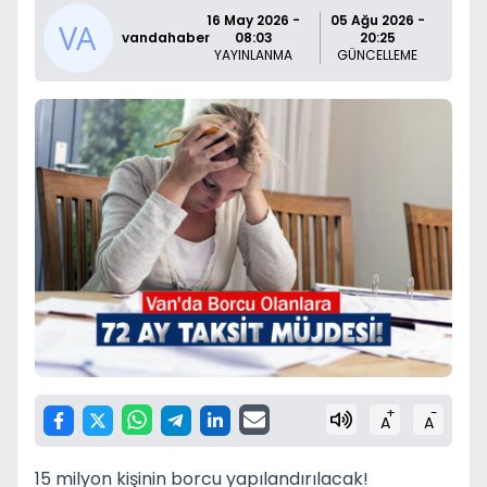
16 May 2026 -
05 Ağu 2026 -
vandahaber
08:03
20:25
YAYINLANMA
GÜNCELLEME
+
-
A
A
15 milyon kişinin borcu yapılandırılacak!