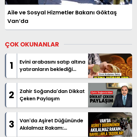
Aile ve Sosyal Hizmetler Bakanı Göktaş
Van’da
ÇOK OKUNANLAR
Evini arabasını satıp altına
1
yatıranların beklediği
haber geldi
Zahir Soğanda'dan Dikkat
2
Çeken Paylaşım
Van'da Aşiret Düğününde
3
Akılalmaz Rakam:
Bavullarla Taşıdılar!