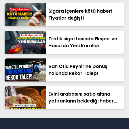
Sigara içenlere kötü haber!
Fiyatlar değişti
Trafik sigortasında Eksper ve
Hasarda Yeni Kurallar
Van Otlu Peynirine Dönüş
Yolunda Rekor Talep!
Evini arabasını satıp altına
yatıranların beklediği haber
geldi