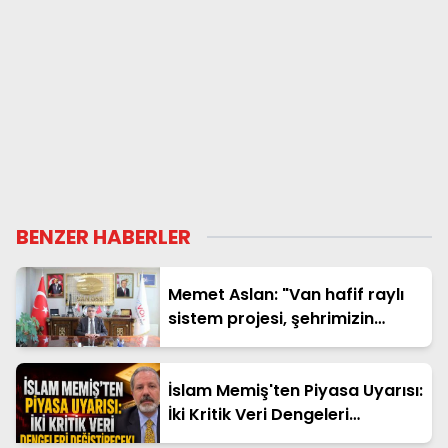
BENZER HABERLER
Memet Aslan: "Van hafif raylı
sistem projesi, şehrimizin
geleceğine yapılan en büyük
yatırımlardan biridir"
İslam Memiş'ten Piyasa Uyarısı:
İki Kritik Veri Dengeleri
Değiştirecek!