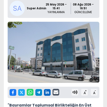
25 May 2026 -
08 Ağu 2026 -
Super Admin
15:41
16:51
YAYINLANMA
GÜNCELLEME
+
-
A
A
"Bayramlar Toplumsal Birlikteliğin En Üst