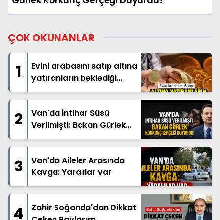
Gürlek Korkunç Gerçeği Duyurdu!
ÇOK OKUNANLAR
Evini arabasını satıp altına
1
yatıranların beklediği
haber geldi
Van'da İntihar Süsü
2
Verilmişti: Bakan Gürlek
Korkunç Gerçeği Duyurdu!
Van'da Aileler Arasında
3
Kavga: Yaralılar var
Zahir Soğanda'dan Dikkat
4
Çeken Paylaşım