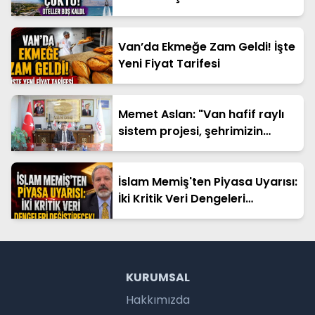
Van’da Ekmeğe Zam Geldi! İşte
Yeni Fiyat Tarifesi
Memet Aslan: "Van hafif raylı
sistem projesi, şehrimizin
geleceğine yapılan en büyük
yatırımlardan biridir"
İslam Memiş'ten Piyasa Uyarısı:
İki Kritik Veri Dengeleri
Değiştirecek!
KURUMSAL
Hakkımızda