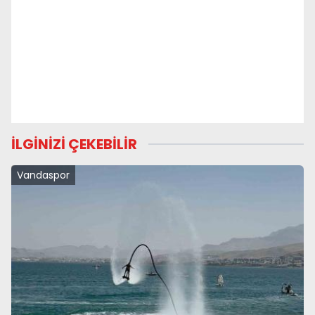
İLGİNİZİ ÇEKEBİLİR
Vandaspor