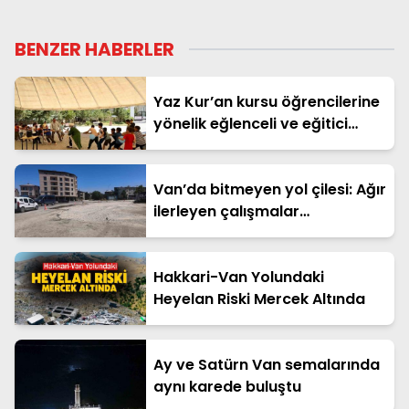
BENZER HABERLER
Yaz Kur’an kursu öğrencilerine
yönelik eğlenceli ve eğitici
etkinlik
Van’da bitmeyen yol çilesi: Ağır
ilerleyen çalışmalar
vatandaşın tepkisini çekiyor
Hakkari-Van Yolundaki
Heyelan Riski Mercek Altında
Ay ve Satürn Van semalarında
aynı karede buluştu