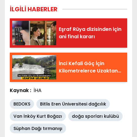
İLGİLİ HABERLER
Eşraf Rüya dizisinden için
ani final kararı
İnci Kefali Göç İçin
Kilometrelerce Uzaktan
Gelenler Hayal Kırıklığına
Uğradı
Kaynak :
İHA
BEDOKS
Bitlis Eren Üniversitesi dağcılık
Van İnköy Kurt Boğazı
doğa sporları kulübü
Süphan Dağı tırmanışı