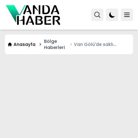
Bölge
Anasayfa
Van Gölü'de saklı
Haberleri
cennet! Şimdiden
herkesin gözdesi oldu