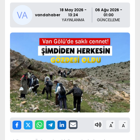
18 May 2026 -
06 Ağu 2026 -
vandahaber
13:24
01:00
YAYINLANMA
GÜNCELLEME
+
-
A
A