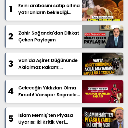
Evini arabasını satıp altına
1
yatıranların beklediği
haber geldi
Zahir Soğanda'dan Dikkat
2
Çeken Paylaşım
Van'da Aşiret Düğününde
3
Akılalmaz Rakam:
Bavullarla Taşıdılar!
Geleceğin Yıldızları Olma
4
Fırsatı! Vanspor Seçmeleri
Başladı
İslam Memiş'ten Piyasa
5
Uyarısı: İki Kritik Veri