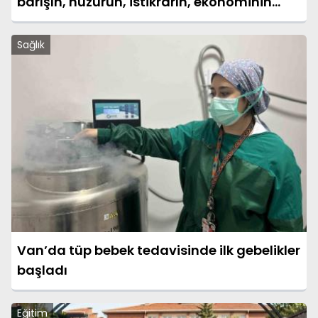
barışın, huzurun, istikrarın, ekonominin
güçlendiği bir Türkiye kurmak istiyoruz"
Sağlık
Van’da tüp bebek tedavisinde ilk gebelikler
başladı
Eğitim