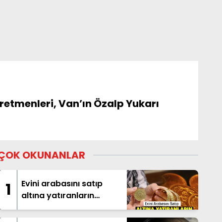
retmenleri, Van’ın Özalp Yukarı
ÇOK OKUNANLAR
Evini arabasını satıp
1
altına yatıranların
beklediği haber geldi