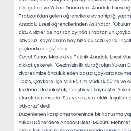
dile getirdi ve Yukarı Dönerdere Anadolu Lisesi öğ
Trabzon’dan gelen öğrencilere ev sahipliği yap
Anadolu Lisesi öğrencilerinden Aslı Yatar, "Oku
olduk. Bizler de haziran ayında Trabzon’un Çayka
istiyoruz. Kaymakam bey bize bu sözü verdi. İnşal
güçlendireceğiz" dedi.
Cevat Sunay Mesleki ve Teknik Anadolu Lisesi Mü
dikkat çekerek, "Gezimizin ilk durağı olan Yukarı D
ziyaretimize öncülük eden başta Çaykara Kaymak
Tok’a, Çaykara İlçe Milli Eğitim Müdürlüğü’ne v
köklerimizle buluştuk, tanıştık ve kaynaştık. Yuk
olarak benimsedik. Söz verdik, söz aldık. İnşallah
istiyoruz" dedi.
Düzenlenen karşılama töreninde bir konuşma yapa
Yukarı Dönerdere Anadolu Lisesi Müdürü Mehmet
olduk. İçinizden mutlaka birileri ileride buraya gel