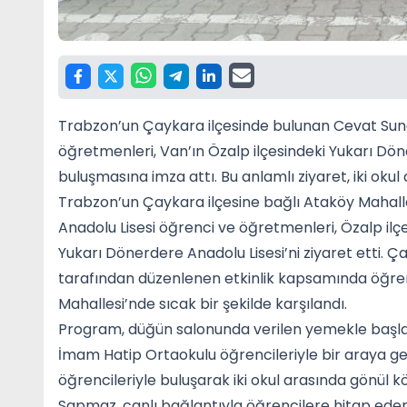
Trabzon’un Çaykara ilçesinde bulunan Cevat Suna
öğretmenleri, Van’ın Özalp ilçesindeki Yukarı Dön
buluşmasına imza attı. Bu anlamlı ziyaret, iki okul
Trabzon’un Çaykara ilçesine bağlı Ataköy Mahall
Anadolu Lisesi öğrenci ve öğretmenleri, Özalp il
Yukarı Dönerdere Anadolu Lisesi’ni ziyaret etti.
tarafından düzenlenen etkinlik kapsamında öğre
Mahallesi’nde sıcak bir şekilde karşılandı.
Program, düğün salonunda verilen yemekle başladı
İmam Hatip Ortaokulu öğrencileriyle bir araya ge
öğrencileriyle buluşarak iki okul arasında gönül
Sapmaz, canlı bağlantıyla öğrencilere hitap ed