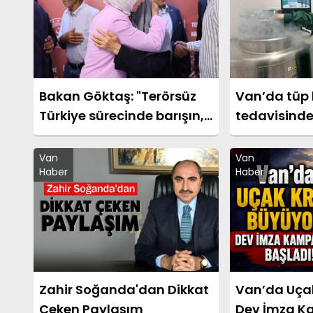
Bakan Göktaş: "Terörsüz
Van’da tüp
Türkiye sürecinde barışın,
tedavisinde 
huzurun, istikrarın,
başladı
ekonominin güçlendiği bir
Van
Van
Haber
Haber
Türkiye kurmak istiyoruz"
Zahir Soğanda'dan Dikkat
Van’da Uçak
Çeken Paylaşım
Dev İmza K