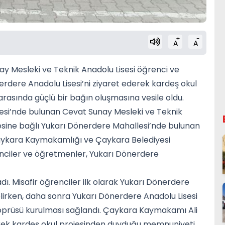
+
-
A
A
y Mesleki ve Teknik Anadolu Lisesi öğrenci ve
erdere Anadolu Lisesi’ni ziyaret ederek kardeş okul
 arasında güçlü bir bağın oluşmasına vesile oldu.
esi’nde bulunan Cevat Sunay Mesleki ve Teknik
çesine bağlı Yukarı Dönerdere Mahallesi’nde bulunan
 Çaykara Kaymakamlığı ve Çaykara Belediyesi
nciler ve öğretmenler, Yukarı Dönerdere
. Misafir öğrenciler ilk olarak Yukarı Dönerdere
lirken, daha sonra Yukarı Dönerdere Anadolu Lisesi
 köprüsü kurulması sağlandı. Çaykara Kaymakamı Ali
erek kardeş okul projesinden duyduğu memnuniyeti