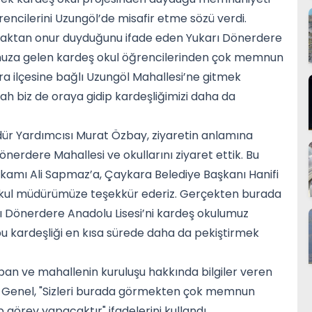
rencilerini Uzungöl’de misafir etme sözü verdi.
maktan onur duyduğunu ifade eden Yukarı Dönerdere
lumuza gelen kardeş okul öğrencilerinden çok memnun
ra ilçesine bağlı Uzungöl Mahallesi’ne gitmek
lah biz de oraya gidip kardeşliğimizi daha da
dür Yardımcısı Murat Özbay, ziyaretin anlamına
önerdere Mahallesi ve okullarını ziyaret ettik. Bu
amı Ali Sapmaz’a, Çaykara Belediye Başkanı Hanifi
e okul müdürümüze teşekkür ederiz. Gerçekten burada
arı Dönerdere Anadolu Lisesi’ni kardeş okulumuz
 bu kardeşliği en kısa sürede daha da pekiştirmek
n ve mahallenin kuruluşu hakkında bilgiler veren
 Genel, "Sizleri burada görmekten çok memnun
ip görev yapacaktır" ifadelerini kullandı.