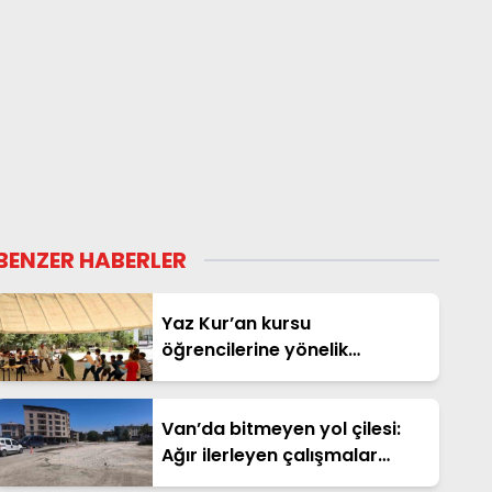
BENZER HABERLER
Yaz Kur’an kursu
öğrencilerine yönelik
eğlenceli ve eğitici etkinlik
Van’da bitmeyen yol çilesi:
Ağır ilerleyen çalışmalar
vatandaşın tepkisini çekiyor