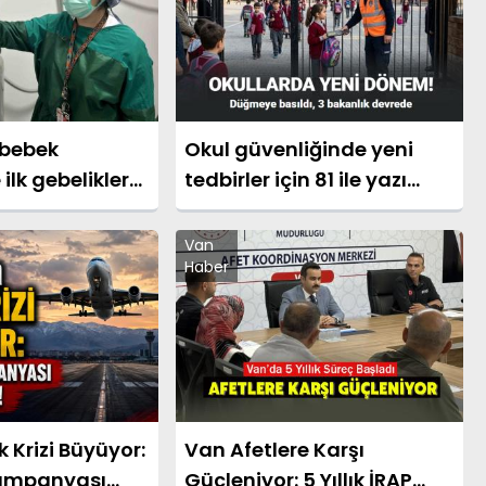
 bebek
Okul güvenliğinde yeni
ilk gebelikler
tedbirler için 81 ile yazı
gönderildi
Van
Haber
 Krizi Büyüyor:
Van Afetlere Karşı
ampanyası
Güçleniyor: 5 Yıllık İRAP