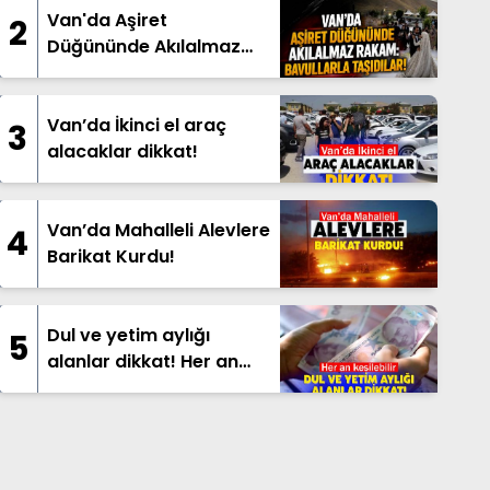
Van'da Aşiret
2
Düğününde Akılalmaz
Rakam: Bavullarla
Taşıdılar!
Van’da İkinci el araç
3
alacaklar dikkat!
Van’da Mahalleli Alevlere
4
Barikat Kurdu!
Dul ve yetim aylığı
5
alanlar dikkat! Her an
kesilebilir