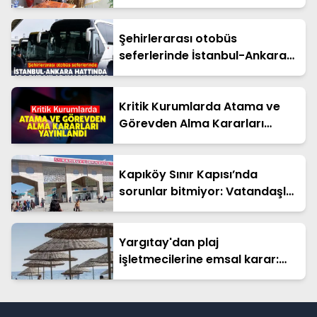
Toplumsal Bütünleşme’ kanun
teklifine destek
Şehirlerarası otobüs
seferlerinde İstanbul-Ankara
hattında ara duraklar
kaldırılıyor
Kritik Kurumlarda Atama ve
Görevden Alma Kararları
Yayınlandı
Kapıköy Sınır Kapısı’nda
sorunlar bitmiyor: Vatandaşlar
çözüm bekliyor
Yargıtay'dan plaj
işletmecilerine emsal karar:
Hapis cezası onandı