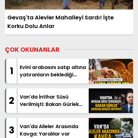
Gevaş'ta Alevler Mahalleyi Sardı! İşte
Korku Dolu Anlar
ÇOK OKUNANLAR
Evini arabasını satıp altına
1
yatıranların beklediği
haber geldi
Van'da İntihar Süsü
2
Verilmişti: Bakan Gürlek
Korkunç Gerçeği Duyurdu!
Van'da Aileler Arasında
3
Kavga: Yaralılar var