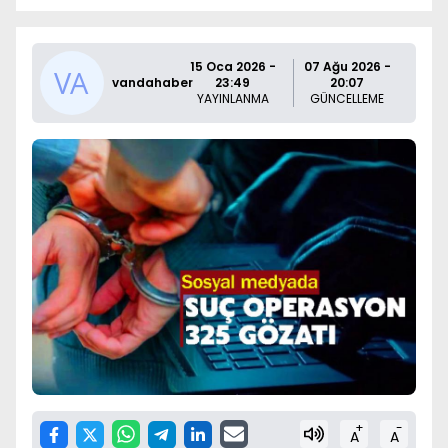
15 Oca 2026 -
07 Ağu 2026 -
vandahaber
23:49
20:07
YAYINLANMA
GÜNCELLEME
+
-
A
A