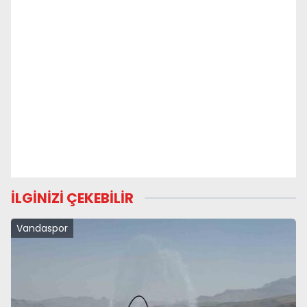
İLGİNİZİ ÇEKEBİLİR
Vandaspor