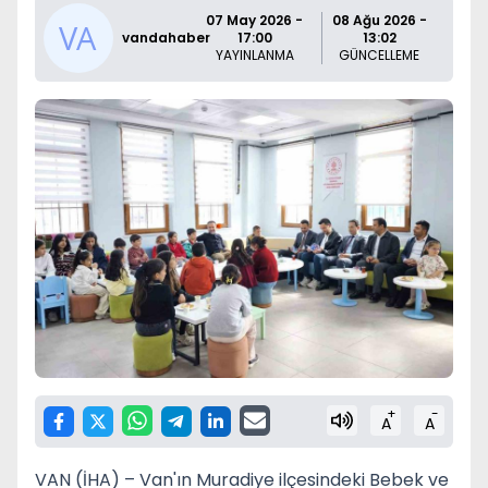
07 May 2026 -
08 Ağu 2026 -
vandahaber
17:00
13:02
YAYINLANMA
GÜNCELLEME
+
-
A
A
VAN (İHA) – Van'ın Muradiye ilçesindeki Bebek ve