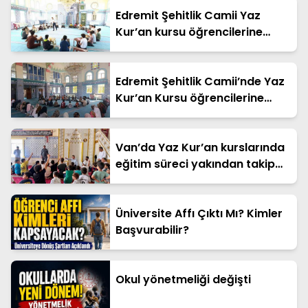
Edremit Şehitlik Camii Yaz
Kur’an kursu öğrencilerine
bağımlılıkla mücadele semineri
Edremit Şehitlik Camii’nde Yaz
Kur’an Kursu öğrencilerine
‘Hazret-i Peygamber’ semineri
Van’da Yaz Kur’an kurslarında
eğitim süreci yakından takip
ediliyor
Üniversite Affı Çıktı Mı? Kimler
Başvurabilir?
Okul yönetmeliği değişti