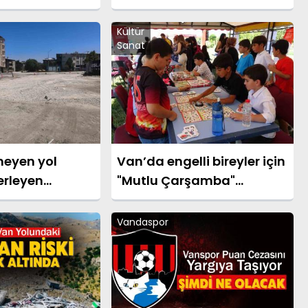
ltına İmzalar
yetişiyor
Kültür
Sanat
meyen yol
Van’da engelli bireyler için
lerleyen
"Mutlu Çarşamba"
 vatandaşın
etkinliği düzenlendi
kiyor
Vandaspor