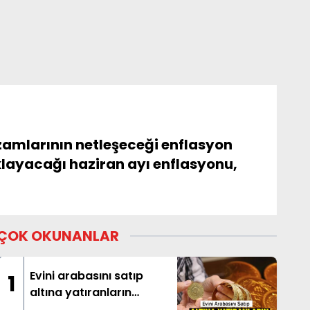
amlarının netleşeceği enflasyon
klayacağı haziran ayı enflasyonu,
ÇOK OKUNANLAR
Evini arabasını satıp
1
altına yatıranların
beklediği haber geldi