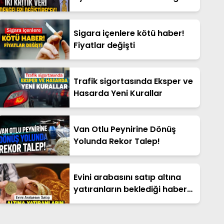
Değiştirecek!
Sigara içenlere kötü haber!
Fiyatlar değişti
Trafik sigortasında Eksper ve
Hasarda Yeni Kurallar
Van Otlu Peynirine Dönüş
Yolunda Rekor Talep!
Evini arabasını satıp altına
yatıranların beklediği haber
geldi