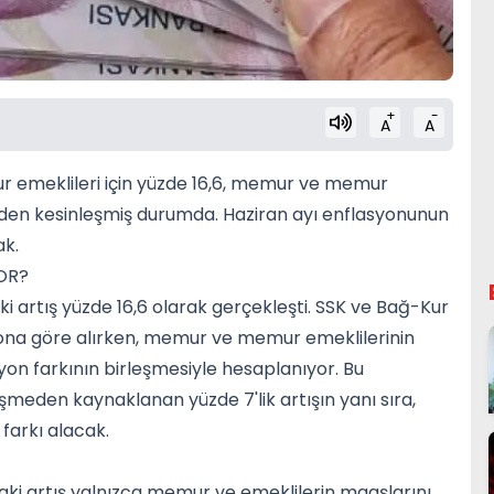
+
-
A
A
Kur emeklileri için yüzde 16,6, memur ve memur
diden kesinleşmiş durumda. Haziran ayı enflasyonunun
ak.
OR?
 artış yüzde 16,6 olarak gerçekleşti. SSK ve Bağ-Kur
yona göre alırken, memur ve memur emeklilerinin
on farkının birleşmesiyle hesaplanıyor. Bu
eşmeden kaynaklanan yüzde 7'lik artışın yanı sıra,
farkı alacak.
i artış yalnızca memur ve emeklilerin maaşlarını