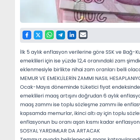
İlk 5 aylık enflasyon verilerine göre SSK ve Bağ-
emeklileri için ise yüzde 12,4 oranındaki zam şim
eklenmesiyle birlikte nihai zam oranları belli olac
MEMUR VE EMEKLİLERİN ZAMMI NASIL HESAPLANIY
Ocak-Mayıs döneminde tüketici fiyat endeksindeki
emeklileri maaş artışını doğrudan 6 aylık enflas
maaş zammı ise toplu sözleşme zammı ile enflasy
kapsamda memurlar, ikinci altı ay için toplu sözl
enflasyonun bu oranı aşan kısmı kadar enflasyon 
SOSYAL YARDIMLAR DA ARTACAK
Temmuz ayında belirlenecek maaş katsayılarındak