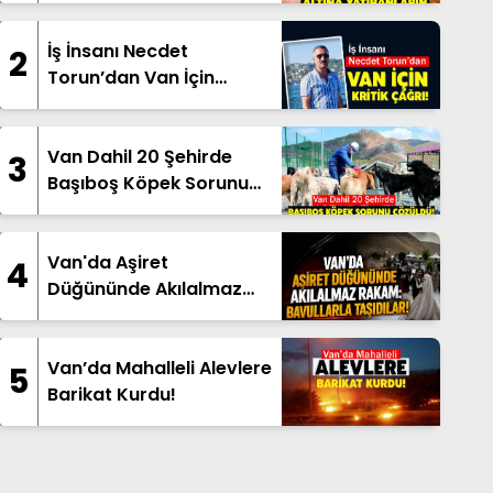
İş İnsanı Necdet
2
Torun’dan Van İçin
Çağrı!
Van Dahil 20 Şehirde
3
Başıboş Köpek Sorunu
Çözüldü!
Van'da Aşiret
4
Düğününde Akılalmaz
Rakam: Bavullarla
Taşıdılar!
Van’da Mahalleli Alevlere
5
Barikat Kurdu!