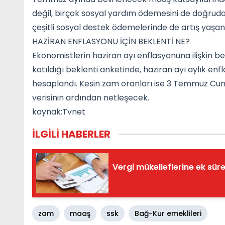
değil, birçok sosyal yardım ödemesini de doğrudan 
çeşitli sosyal destek ödemelerinde de artış yaşa
HAZİRAN ENFLASYONU İÇİN BEKLENTİ NE?
Ekonomistlerin haziran ayı enflasyonuna ilişkin be
katıldığı beklenti anketinde, haziran ayı aylık en
hesaplandı. Kesin zam oranları ise 3 Temmuz Cum
verisinin ardından netleşecek.
kaynak:Tvnet
İLGİLİ HABERLER
Vergi mükelleflerine ek süre
zam
maaş
ssk
Bağ-Kur emeklileri