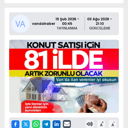
15 Şub 2026 -
03 Ağu 2026 -
vandahaber
00:45
21:10
YAYINLANMA
GÜNCELLEME
+
-
A
A