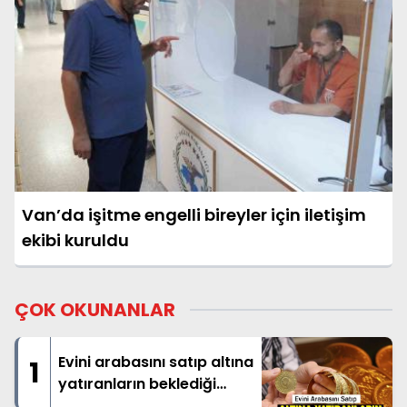
Van’da işitme engelli bireyler için iletişim
ekibi kuruldu
ÇOK OKUNANLAR
Evini arabasını satıp altına
1
yatıranların beklediği
haber geldi