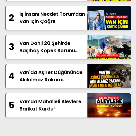
İş İnsanı Necdet Torun’dan
2
Van İçin Çağrı!
Van Dahil 20 Şehirde
3
Başıboş Köpek Sorunu
Çözüldü!
Van'da Aşiret Düğününde
4
Akılalmaz Rakam:
Bavullarla Taşıdılar!
Van’da Mahalleli Alevlere
5
Barikat Kurdu!