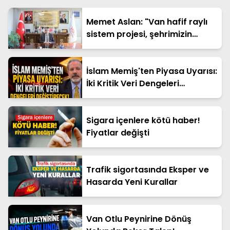
Memet Aslan: "Van hafif raylı
sistem projesi, şehrimizin
geleceğine yapılan en büyük
yatırımlardan biridir"
İslam Memiş'ten Piyasa Uyarısı:
İki Kritik Veri Dengeleri
Değiştirecek!
Sigara içenlere kötü haber!
Fiyatlar değişti
Trafik sigortasında Eksper ve
Hasarda Yeni Kurallar
Van Otlu Peynirine Dönüş