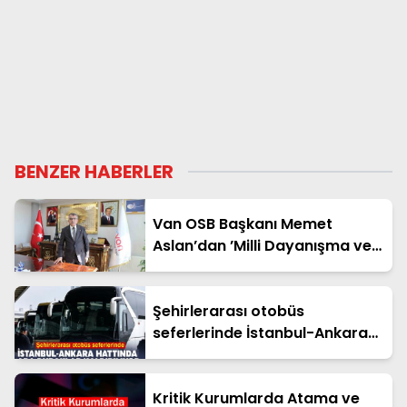
BENZER HABERLER
Van OSB Başkanı Memet
Aslan’dan ’Milli Dayanışma ve
Toplumsal Bütünleşme’ kanun
teklifine destek
Şehirlerarası otobüs
seferlerinde İstanbul-Ankara
hattında ara duraklar
kaldırılıyor
Kritik Kurumlarda Atama ve