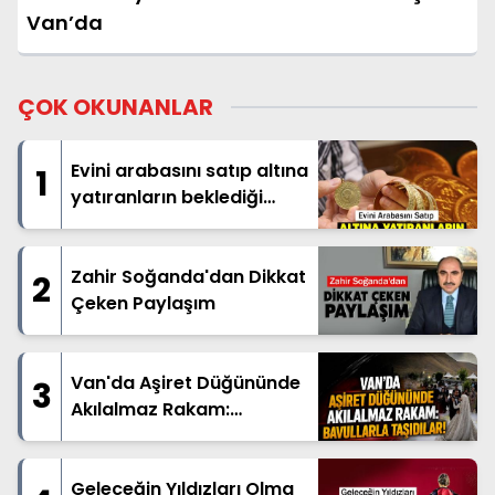
Van’da
ÇOK OKUNANLAR
Evini arabasını satıp altına
1
yatıranların beklediği
haber geldi
Zahir Soğanda'dan Dikkat
2
Çeken Paylaşım
Van'da Aşiret Düğününde
3
Akılalmaz Rakam:
Bavullarla Taşıdılar!
Geleceğin Yıldızları Olma