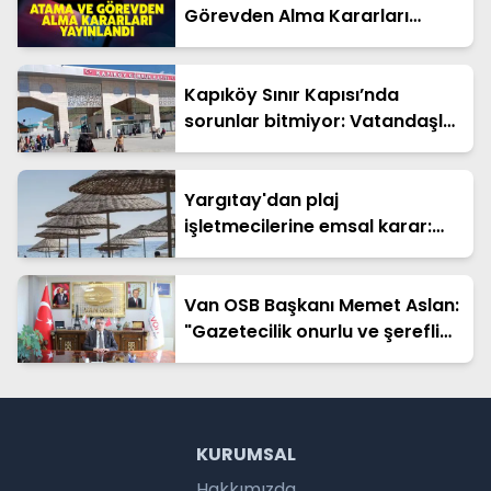
Görevden Alma Kararları
Yayınlandı
Kapıköy Sınır Kapısı’nda
sorunlar bitmiyor: Vatandaşlar
çözüm bekliyor
Yargıtay'dan plaj
işletmecilerine emsal karar:
Hapis cezası onandı
Van OSB Başkanı Memet Aslan:
"Gazetecilik onurlu ve şerefli
bir meslektir"
KURUMSAL
Hakkımızda