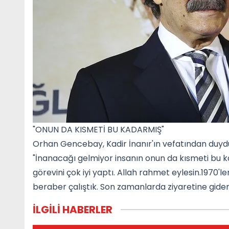
"ONUN DA KISMETİ BU KADARMIŞ"
Orhan Gencebay, Kadir İnanır'ın vefatından duyduğ
"İnanacağı gelmiyor insanın onun da kısmeti bu 
görevini çok iyi yaptı. Allah rahmet eylesin.1970'le
beraber çalıştık. Son zamanlarda ziyaretine gide
İLGİLİ HABERLER