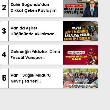
Zahir Soğanda'dan
2
Dikkat Çeken Paylaşım
Van'da Aşiret
3
Düğününde Akılalmaz
Rakam: Bavullarla
Taşıdılar!
Geleceğin Yıldızları Olma
4
Fırsatı! Vanspor
Seçmeleri Başladı
Van İl Sağlık Müdürü
5
Gevaş'ta Yeni
Uygulamayı Anlattı