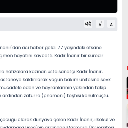
+
-
A
A
 İnanır'dan acı haber geldi. 77 yaşındaki efsane
en hayatını kaybetti. Kadir İnanır bir süredir
e hafızalara kazınan usta sanatçı Kadir İnanır,
 hastaneye kaldırılarak yoğun bakım ünitesine sevk
le mücadele eden ve hayranlarının yakından takip
rin ardından zatürre (pnomöni) teşhisi konulmuştu.
n çocuğu olarak dünyaya gelen Kadir İnanır, ilkokul ve
Haydarpaşa Lisesi'nin ardından Marmara Üniversitesi