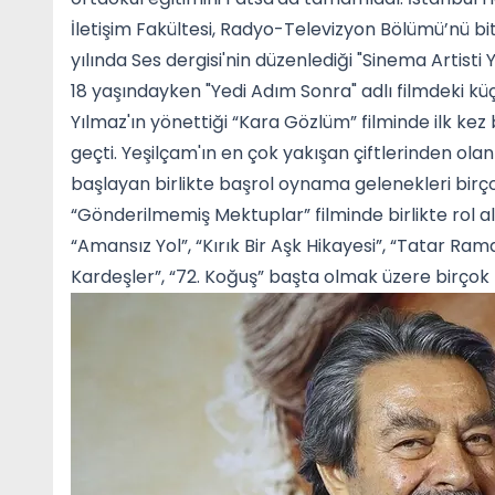
İletişim Fakültesi, Radyo-Televizyon Bölümü’nü bi
yılında Ses dergisi'nin düzenlediği "Sinema Artisti Y
18 yaşındayken "Yedi Adım Sonra" adlı filmdeki küç
Yılmaz'ın yönettiği “Kara Gözlüm” filminde ilk ke
geçti. Yeşilçam'ın en çok yakışan çiftlerinden ola
başlayan birlikte başrol oynama gelenekleri birço
“Gönderilmemiş Mektuplar” filminde birlikte rol ald
“Amansız Yol”, “Kırık Bir Aşk Hikayesi”, “Tatar Ram
Kardeşler”, “72. Koğuş” başta olmak üzere birçok f