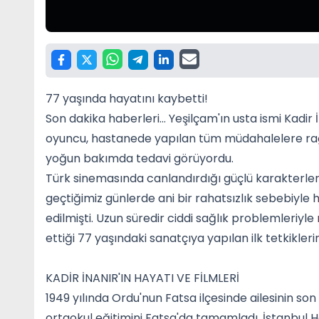
77 yaşında hayatını kaybetti!
Son dakika haberleri... Yeşilçam'ın usta ismi Kadir
oyuncu, hastanede yapılan tüm müdahalelere rağm
yoğun bakımda tedavi görüyordu.
Türk sinemasında canlandırdığı güçlü karakterlerl
geçtiğimiz günlerde ani bir rahatsızlık sebebiyle
edilmişti. Uzun süredir ciddi sağlık problemleriy
ettiği 77 yaşındaki sanatçıya yapılan ilk tetkikle
KADİR İNANIR'IN HAYATI VE FİLMLERİ
1949 yılında Ordu'nun Fatsa ilçesinde ailesinin so
ortaokul eğitimini Fatsa'da tamamladı. İstanbul 