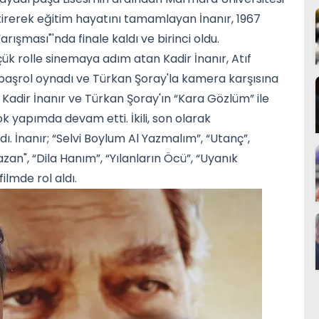
tirerek eğitim hayatını tamamlayan İnanır, 1967
arışması"'nda finale kaldı ve birinci oldu.
ük rolle sinemaya adım atan Kadir İnanır, Atıf
z başrol oynadı ve Türkan Şoray'la kamera karşısına
n Kadir İnanır ve Türkan Şoray'ın “Kara Gözlüm” ile
k yapımda devam etti. İkili, son olarak
ı. İnanır; “Selvi Boylum Al Yazmalım”, “Utanç”,
azan", “Dila Hanım”, “Yılanların Öcü”, “Uyanık
ilmde rol aldı.