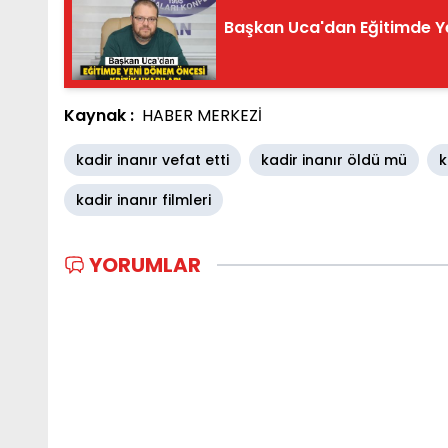
Başkan Uca'dan Eğitimde Ye
Kaynak :
HABER MERKEZİ
kadir inanır vefat etti
kadir inanır öldü mü
k
kadir inanır filmleri
YORUMLAR