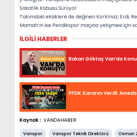
Sakatlık Kabusu Sürüyor
Takımdaki eksiklere de değinen Korkmaz; Erdi, Regi
Mamah’ın ise Pendikspor maçına yetişmesi için sa
İLGİLİ HABERLER
Bakan Göktaş Van’da Konu
PFDK Kararını Verdi: Amed
Kaynak :
VANDAHABER
Vanspor
Vanspor Teknik Direktörü
Osman Z