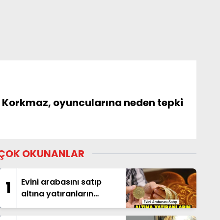
i Korkmaz, oyuncularına neden tepki
ÇOK OKUNANLAR
Evini arabasını satıp
1
altına yatıranların
beklediği haber geldi