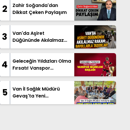
Zahir Soğanda'dan
2
Dikkat Çeken Paylaşım
Van'da Aşiret
3
Düğününde Akılalmaz
Rakam: Bavullarla
Taşıdılar!
Geleceğin Yıldızları Olma
4
Fırsatı! Vanspor
Seçmeleri Başladı
Van İl Sağlık Müdürü
5
Gevaş'ta Yeni
Uygulamayı Anlattı