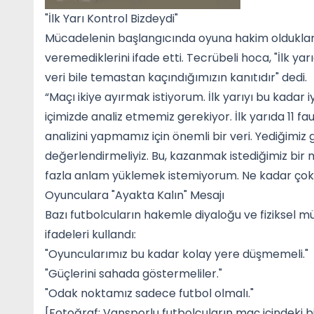
"İlk Yarı Kontrol Bizdeydi"
Mücadelenin başlangıcında oyuna hakim oldukların
veremediklerini ifade etti. Tecrübeli hoca, "İlk yar
veri bile temastan kaçındığımızın kanıtıdır" dedi.
“Maçı ikiye ayırmak istiyorum. İlk yarıyı bu kadar 
içimizde analiz etmemiz gerekiyor. İlk yarıda 11 faul
analizini yapmamız için önemli bir veri. Yediğimi
değerlendirmeliyiz. Bu, kazanmak istediğimiz bi
fazla anlam yüklemek istemiyorum. Ne kadar çok a
Oyunculara "Ayakta Kalın" Mesajı
Bazı futbolcuların hakemle diyaloğu ve fiziksel 
ifadeleri kullandı:
"Oyuncularımız bu kadar kolay yere düşmemeli."
"Güçlerini sahada göstermeliler."
"Odak noktamız sadece futbol olmalı."
[Fotoğraf: Vansporlu futbolcuların maç içindeki bi