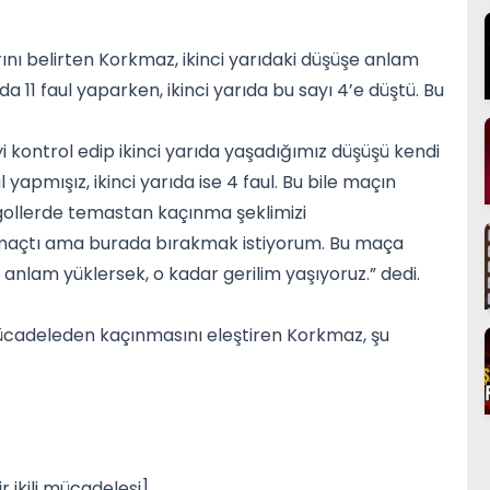
ı belirten Korkmaz, ikinci yarıdaki düşüşe anlam
ıda 11 faul yaparken, ikinci yarıda bu sayı 4’e düştü. Bu
iyi kontrol edip ikinci yarıda yaşadığımız düşüşü kendi
 yapmışız, ikinci yarıda ise 4 faul. Bu bile maçın
z gollerde temastan kaçınma şeklimizi
r maçtı ama burada bırakmak istiyorum. Bu maça
nlam yüklersek, o kadar gerilim yaşıyoruz.” dedi.
mücadeleden kaçınmasını eleştiren Korkmaz, şu
r ikili mücadelesi]