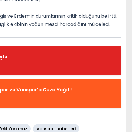
s ve Erdem’in durumlarının kritik olduğunu belirtti.
ğlık ekibinin yoğun mesai harcadığını müjdeledi.
ştu
spor ve Vanspor'a Ceza Yağdı!
eki Korkmaz
Vanspor haberleri