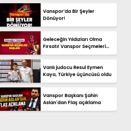
Vanspor’da Bir Şeyler
Dönüyor!
Geleceğin Yıldızları Olma
Fırsatı! Vanspor Seçmeleri
Başladı
Vanlı judocu Resul Eymen
Kaya, Türkiye üçüncüsü oldu
Vanspor Başkanı Şahin
Aslan'dan Flaş açıklama