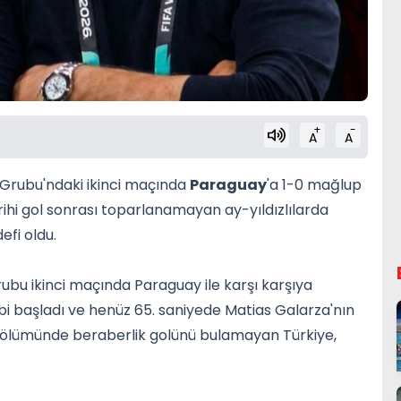
+
-
A
A
 Grubu'ndaki ikinci maçında
Paraguay
'a 1-0 mağlup
rihi gol sonrası toparlanamayan ay-yıldızlılarda
efi oldu.
rubu ikinci maçında Paraguay ile karşı karşıya
ibi başladı ve henüz 65. saniyede Matias Galarza'nın
 bölümünde beraberlik golünü bulamayan Türkiye,