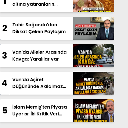
1
altına yatıranların
beklediği haber geldi
Zahir Soğanda'dan
2
Dikkat Çeken Paylaşım
Van'da Aileler Arasında
3
Kavga: Yaralılar var
Van'da Aşiret
4
Düğününde Akılalmaz
Rakam: Bavullarla
Taşıdılar!
İslam Memiş'ten Piyasa
5
Uyarısı: İki Kritik Veri
Dengeleri Değiştirecek!