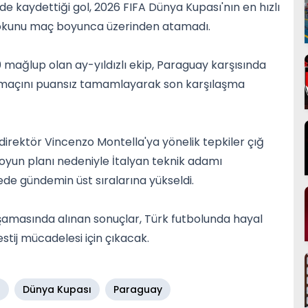
e kaydettiği gol, 2026 FIFA Dünya Kupası'nın en hızlı
n şokunu maç boyunca üzerinden atamadı.
 mağlup olan ay-yıldızlı ekip, Paraguay karşısında
ki maçını puansız tamamlayarak son karşılaşma
rektör Vincenzo Montella'ya yönelik tepkiler çığ
e oyun planı nedeniyle İtalyan teknik adamı
ürede gündemin üst sıralarına yükseldi.
şamasında alınan sonuçlar, Türk futbolunda hayal
estij mücadelesi için çıkacak.
r
Dünya Kupası
Paraguay