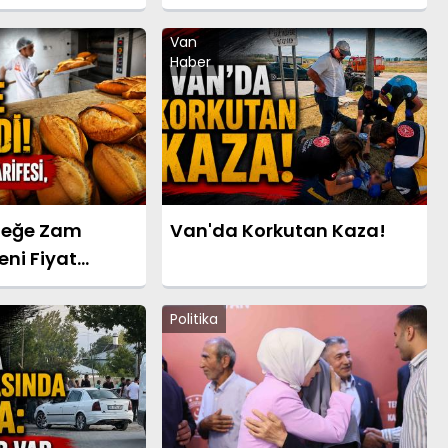
Korkunç Gerçeği Duyurdu!
Van
Haber
meğe Zam
Van'da Korkutan Kaza!
eni Fiyat
Politika