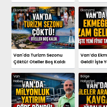
sıçramadan söndürüldü
Anlar
Ekonomi
Ekonomi
Van'da Turizm Sezonu
Van’da Ek
Çöktü! Oteller Boş Kaldı
Geldi! İşte Y
Tarifesi
Van
Bölge
Haber
Haberleri