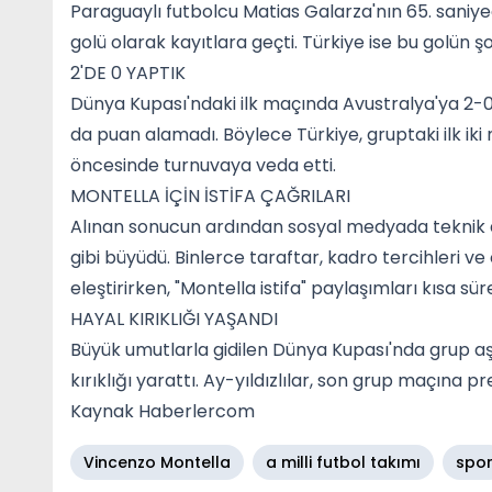
Paraguaylı futbolcu Matias Galarza'nın 65. saniyed
golü olarak kayıtlara geçti. Türkiye ise bu golü
2'DE 0 YAPTIK
Dünya Kupası'ndaki ilk maçında Avustralya'ya 2-0
da puan alamadı. Böylece Türkiye, gruptaki ilk i
öncesinde turnuvaya veda etti.
MONTELLA İÇİN İSTİFA ÇAĞRILARI
Alınan sonucun ardından sosyal medyada teknik di
gibi büyüdü. Binlerce taraftar, kadro tercihleri v
eleştirirken, "Montella istifa" paylaşımları kısa s
HAYAL KIRIKLIĞI YAŞANDI
Büyük umutlarla gidilen Dünya Kupası'nda grup a
kırıklığı yarattı. Ay-yıldızlılar, son grup maçına pr
Kaynak Haberlercom
Vincenzo Montella
a milli futbol takımı
spo