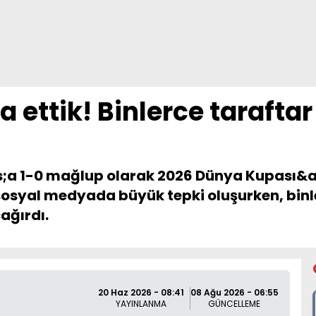
ettik! Binlerce taraftar
os;a 1-0 mağlup olarak 2026 Dünya Kupası&
 sosyal medyada büyük tepki oluşurken, binl
ağırdı.
20 Haz 2026 - 08:41
08 Ağu 2026 - 06:55
YAYINLANMA
GÜNCELLEME