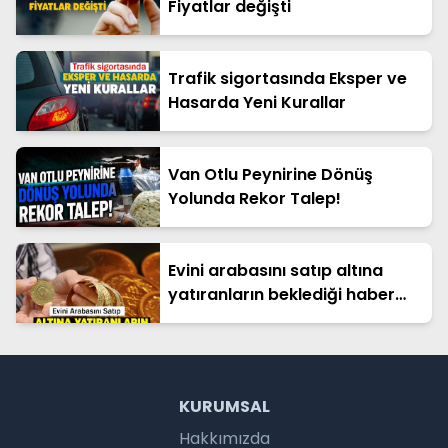
Fiyatlar değişti
Trafik sigortasında Eksper ve
Hasarda Yeni Kurallar
Van Otlu Peynirine Dönüş
Yolunda Rekor Talep!
Evini arabasını satıp altına
yatıranların beklediği haber
geldi
KURUMSAL
Hakkımızda