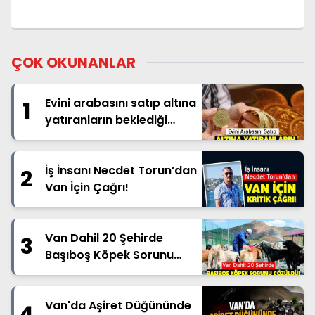
ÇOK OKUNANLAR
Evini arabasını satıp altına
1
yatıranların beklediği
haber geldi
İş İnsanı Necdet Torun’dan
2
Van İçin Çağrı!
Van Dahil 20 Şehirde
3
Başıboş Köpek Sorunu
Çözüldü!
Van'da Aşiret Düğününde
4