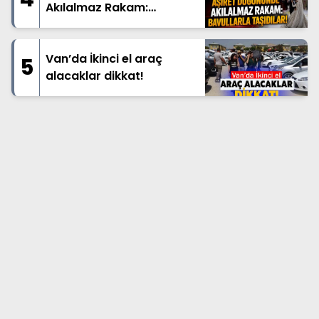
Akılalmaz Rakam:
Bavullarla Taşıdılar!
Van’da İkinci el araç
5
alacaklar dikkat!