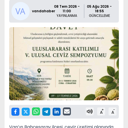
08 Tem 2026 -
05 Ağu 2026 -
vandahaber
11:00
18:55
YAYINLANMA
GÜNCELLEME
+
-
A
A
Van’ın Bahçesaray ilçesi, ceviz üretimi alanında