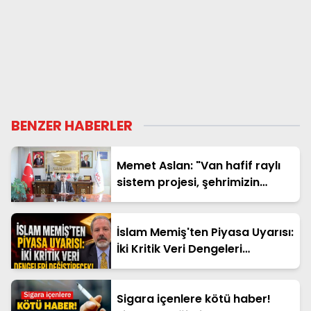
BENZER HABERLER
Memet Aslan: "Van hafif raylı
sistem projesi, şehrimizin
geleceğine yapılan en büyük
yatırımlardan biridir"
İslam Memiş'ten Piyasa Uyarısı:
İki Kritik Veri Dengeleri
Değiştirecek!
Sigara içenlere kötü haber!