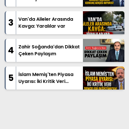
Korkunç Gerçeği Duyurdu!
Van'da Aileler Arasında
3
Kavga: Yaralılar var
Zahir Soğanda'dan Dikkat
4
Çeken Paylaşım
İslam Memiş'ten Piyasa
5
Uyarısı: İki Kritik Veri
Dengeleri Değiştirecek!