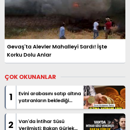
Gevaş'ta Alevler Mahalleyi Sardı! İşte
Korku Dolu Anlar
ÇOK OKUNANLAR
Evini arabasını satıp altına
1
yatıranların beklediği
haber geldi
Van'da İntihar Süsü
2
Verilmişti: Bakan Gürlek