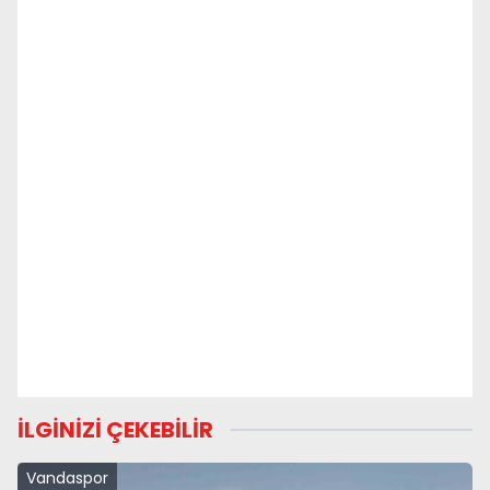
İLGİNİZİ ÇEKEBİLİR
Vandaspor