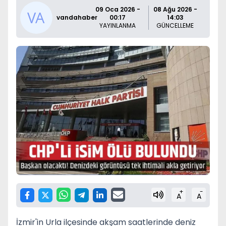
09 Oca 2026 -
08 Ağu 2026 -
vandahaber
00:17
14:03
YAYINLANMA
GÜNCELLEME
+
-
A
A
İzmir'in Urla ilçesinde akşam saatlerinde deniz