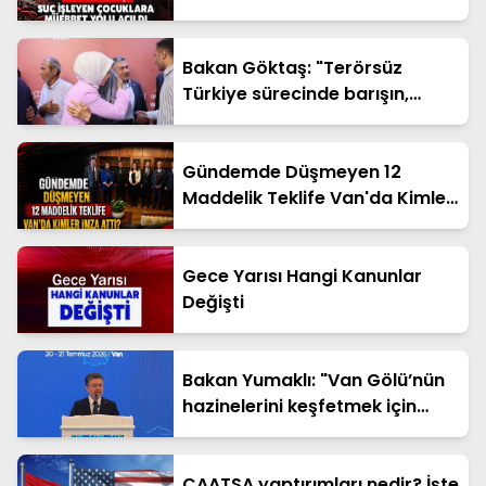
Bakan Göktaş: "Terörsüz
Türkiye sürecinde barışın,
huzurun, istikrarın, ekonominin
güçlendiği bir Türkiye kurmak
istiyoruz"
Gündemde Düşmeyen 12
Maddelik Teklife Van'da Kimler
İmza Attı?
Gece Yarısı Hangi Kanunlar
Değişti
Bakan Yumaklı: "Van Gölü’nün
hazinelerini keşfetmek için
değil korumak için varız"
CAATSA yaptırımları nedir? İşte