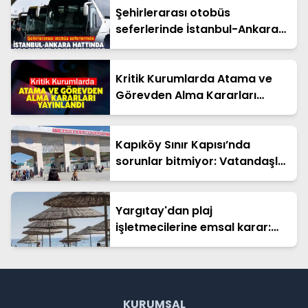
Şehirlerarası otobüs
seferlerinde İstanbul-Ankara
hattında ara duraklar
kaldırılıyor
Kritik Kurumlarda Atama ve
Görevden Alma Kararları
Yayınlandı
Kapıköy Sınır Kapısı’nda
sorunlar bitmiyor: Vatandaşlar
çözüm bekliyor
Yargıtay'dan plaj
işletmecilerine emsal karar:
Hapis cezası onandı
KURUMSAL