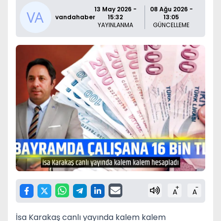
13 May 2026 -
08 Ağu 2026 -
vandahaber
15:32
13:05
YAYINLANMA
GÜNCELLEME
+
-
A
A
İsa Karakaş canlı yayında kalem kalem