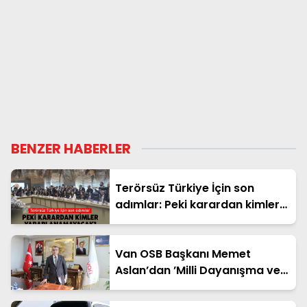
BENZER HABERLER
Terörsüz Türkiye İçin son
adımlar: Peki karardan kimler
yararlanamayacak?
Van OSB Başkanı Memet
Aslan’dan ’Milli Dayanışma ve
Toplumsal Bütünleşme’ kanun
teklifine destek