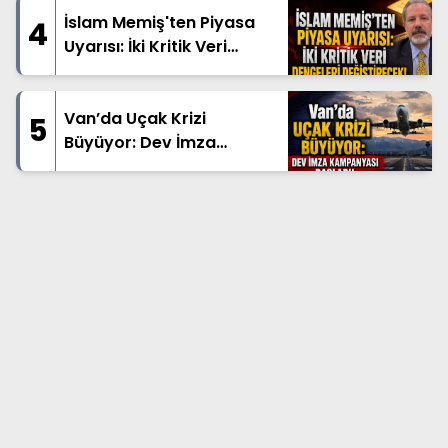
İslam Memiş'ten Piyasa
4
Uyarısı: İki Kritik Veri
Dengeleri Değiştirecek!
Van’da Uçak Krizi
5
Büyüyor: Dev İmza
Kampanyası Başladı!