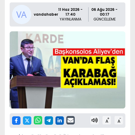
11 Haz 2026 -
06 Ağu 2026 -
vandahaber
17:40
00:17
YAYINLANMA
GÜNCELLEME
+
-
A
A