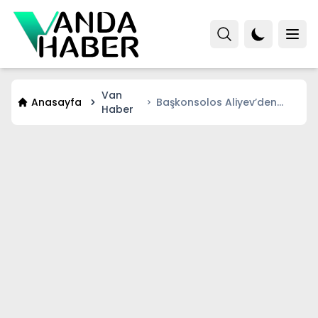
Van
Anasayfa
Başkonsolos Aliyev’den
Haber
Van’da Flaş Karabağ
Açıklaması!