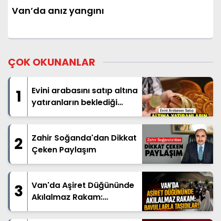
Van’da anız yangını
ÇOK OKUNANLAR
Evini arabasını satıp altına
1
yatıranların beklediği
haber geldi
Zahir Soğanda'dan Dikkat
2
Çeken Paylaşım
Van'da Aşiret Düğününde
3
Akılalmaz Rakam:
Bavullarla Taşıdılar!