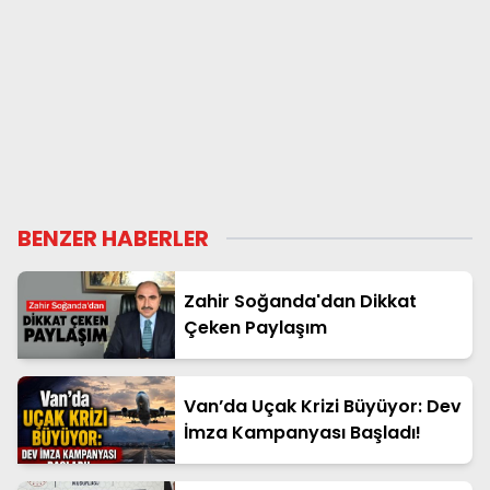
BENZER HABERLER
Zahir Soğanda'dan Dikkat
Çeken Paylaşım
Van’da Uçak Krizi Büyüyor: Dev
İmza Kampanyası Başladı!