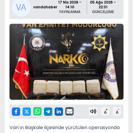
17 Nis 2026 -
05 Ağu 2026 -
vandahaber
14:10
22:31
YAYINLANMA
GÜNCELLEME
+
-
A
A
Van'ın Başkale ilçesinde yürütülen operasyonda