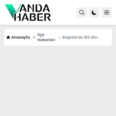
İlçe
Anasayfa
Başkale’de 162 kilo
Haberleri
asetik anhidrit maddesi
ele geçirildi