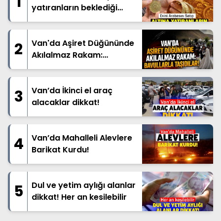
1
yatıranların beklediği
haber geldi
Van'da Aşiret Düğününde
2
Akılalmaz Rakam:
Bavullarla Taşıdılar!
Van’da İkinci el araç
3
alacaklar dikkat!
Van’da Mahalleli Alevlere
4
Barikat Kurdu!
Dul ve yetim aylığı alanlar
5
dikkat! Her an kesilebilir