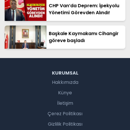
CHP Van’da Deprem: İpekyolu
Yönetimi Görevden Alındı!
Başkale Kaymakamı Cihangir
göreve başladı
KURUMSAL
Hakkımızda
Künye
İletişim
Çerez Politikası
Gizlilik Politikası