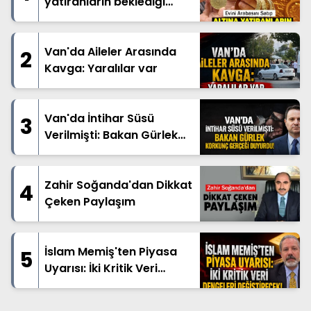
yatıranların beklediği
haber geldi
Van'da Aileler Arasında
2
Kavga: Yaralılar var
Van'da İntihar Süsü
3
Verilmişti: Bakan Gürlek
Korkunç Gerçeği Duyurdu!
Zahir Soğanda'dan Dikkat
4
Çeken Paylaşım
İslam Memiş'ten Piyasa
5
Uyarısı: İki Kritik Veri
Dengeleri Değiştirecek!