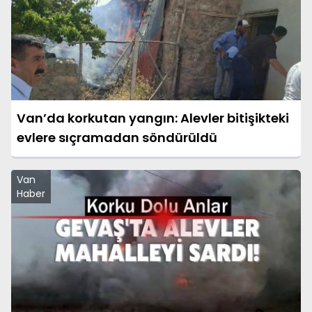
Van’da korkutan yangın: Alevler bitişikteki
evlere sıçramadan söndürüldü
Van
Haber