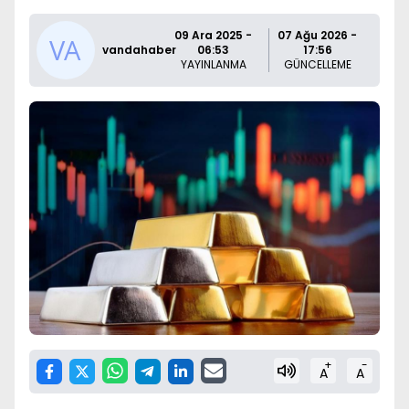
09 Ara 2025 -
07 Ağu 2026 -
vandahaber
06:53
17:56
YAYINLANMA
GÜNCELLEME
+
-
A
A